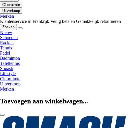
Clubruimte
Uitverkoop
Merken
Klantenservice in Frankrijk
Veilig betalen
Gemakkelijk retourneren
Zoeken
Nieuw
Schoenen
Rackets
Tennis
Padel
Badminton
Tafeltennis
Squash
Lifestyle
Clubruimte
Uitverkoop
Merken
Toevoegen aan winkelwagen...