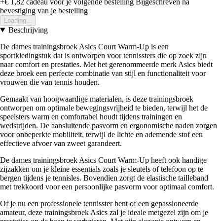
+€ 1,82
cadeau voor je volgende bestelling
Bijgeschreven na
bevestiging van je bestelling
Loading...
Beschrijving
De dames trainingsbroek Asics Court Warm-Up is een
sportkledingstuk dat is ontworpen voor tennissters die op zoek zijn
naar comfort en prestaties. Met het gerenommeerde merk Asics biedt
deze broek een perfecte combinatie van stijl en functionaliteit voor
vrouwen die van tennis houden.
Gemaakt van hoogwaardige materialen, is deze trainingsbroek
ontworpen om optimale bewegingsvrijheid te bieden, terwijl het de
speelsters warm en comfortabel houdt tijdens trainingen en
wedstrijden. De aansluitende pasvorm en ergonomische naden zorgen
voor onbeperkte mobiliteit, terwijl de lichte en ademende stof een
effectieve afvoer van zweet garandeert.
De dames trainingsbroek Asics Court Warm-Up heeft ook handige
zijzakken om je kleine essentials zoals je sleutels of telefoon op te
bergen tijdens je tennisles. Bovendien zorgt de elastische tailleband
met trekkoord voor een persoonlijke pasvorm voor optimaal comfort.
Of je nu een professionele tennisster bent of een gepassioneerde
amateur, deze trainingsbroek Asics zal je ideale metgezel zijn om je