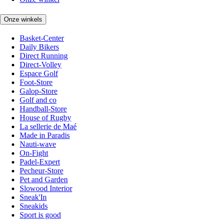
Onze winkels
Basket-Center
Daily Bikers
Direct Running
Direct-Volley
Espace Golf
Foot-Store
Galop-Store
Golf and co
Handball-Store
House of Rugby
La sellerie de Maé
Made in Paradis
Nauti-wave
On-Fight
Padel-Expert
Pecheur-Store
Pet and Garden
Slowood Interior
Sneak'In
Sneakids
Sport is good