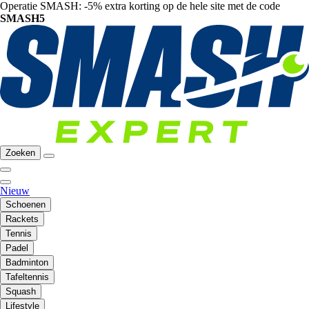
Operatie SMASH: -5% extra korting op de hele site met de code
SMASH5
Zoeken
Nieuw
Schoenen
Rackets
Tennis
Padel
Badminton
Tafeltennis
Squash
Lifestyle