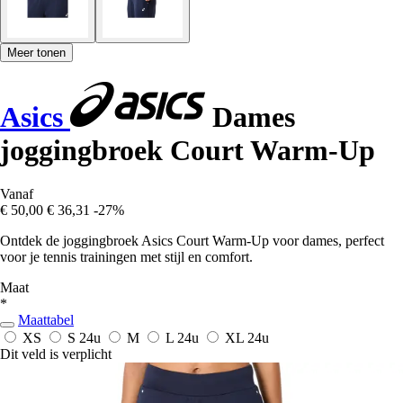
Meer tonen
Asics
Dames
joggingbroek Court Warm-Up
Vanaf
€ 50,00
€ 36,31
-27%
Ontdek de joggingbroek Asics Court Warm-Up voor dames, perfect
voor je tennis trainingen met stijl en comfort.
Maat
*
Maattabel
XS
S
24u
M
L
24u
XL
24u
Dit veld is verplicht