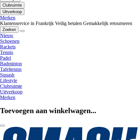
Clubruimte
Uitverkoop
Merken
Klantenservice in Frankrijk
Veilig betalen
Gemakkelijk retourneren
Zoeken
Nieuw
Schoenen
Rackets
Tennis
Padel
Badminton
Tafeltennis
Squash
Lifestyle
Clubruimte
Uitverkoop
Merken
Toevoegen aan winkelwagen...