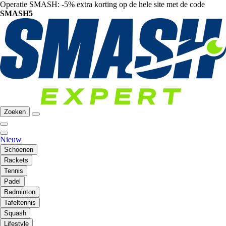
Operatie SMASH: -5% extra korting op de hele site met de code
SMASH5
Zoeken
Nieuw
Schoenen
Rackets
Tennis
Padel
Badminton
Tafeltennis
Squash
Lifestyle