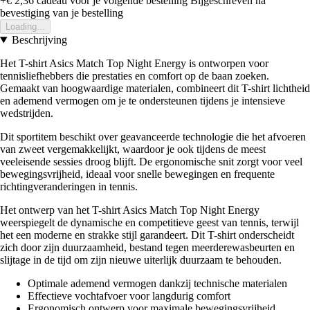
+€ 2,36
cadeau voor je volgende bestelling
Bijgeschreven na
bevestiging van je bestelling
Loading...
Beschrijving
Het T-shirt Asics Match Top Night Energy is ontworpen voor
tennisliefhebbers die prestaties en comfort op de baan zoeken.
Gemaakt van hoogwaardige materialen, combineert dit T-shirt lichtheid
en ademend vermogen om je te ondersteunen tijdens je intensieve
wedstrijden.
Dit sportitem beschikt over geavanceerde technologie die het afvoeren
van zweet vergemakkelijkt, waardoor je ook tijdens de meest
veeleisende sessies droog blijft. De ergonomische snit zorgt voor veel
bewegingsvrijheid, ideaal voor snelle bewegingen en frequente
richtingveranderingen in tennis.
Het ontwerp van het T-shirt Asics Match Top Night Energy
weerspiegelt de dynamische en competitieve geest van tennis, terwijl
het een moderne en strakke stijl garandeert. Dit T-shirt onderscheidt
zich door zijn duurzaamheid, bestand tegen meerderewasbeurten en
slijtage in de tijd om zijn nieuwe uiterlijk duurzaam te behouden.
Optimale ademend vermogen dankzij technische materialen
Effectieve vochtafvoer voor langdurig comfort
Ergonomisch ontwerp voor maximale bewegingsvrijheid