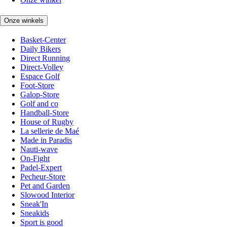
Onze winkels
Basket-Center
Daily Bikers
Direct Running
Direct-Volley
Espace Golf
Foot-Store
Galop-Store
Golf and co
Handball-Store
House of Rugby
La sellerie de Maé
Made in Paradis
Nauti-wave
On-Fight
Padel-Expert
Pecheur-Store
Pet and Garden
Slowood Interior
Sneak'In
Sneakids
Sport is good