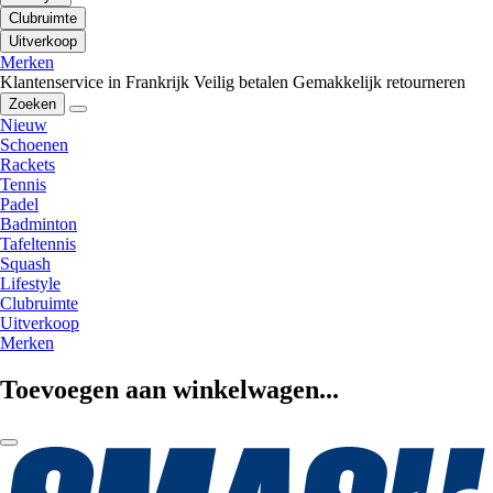
Clubruimte
Uitverkoop
Merken
Klantenservice in Frankrijk
Veilig betalen
Gemakkelijk retourneren
Zoeken
Nieuw
Schoenen
Rackets
Tennis
Padel
Badminton
Tafeltennis
Squash
Lifestyle
Clubruimte
Uitverkoop
Merken
Toevoegen aan winkelwagen...