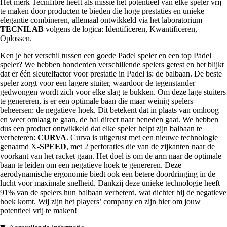
Het merk Tecnifibre heeft als missie het potentieel van elke speler vrij
te maken door producten te bieden die hoge prestaties en unieke
elegantie combineren, allemaal ontwikkeld via het laboratorium
TECNILAB
volgens de logica: Identificeren, Kwantificeren,
Oplossen.
Ken je het verschil tussen een goede Padel speler en een top Padel
speler? We hebben honderden verschillende spelers getest en het blijkt
dat er één sleutelfactor voor prestatie in Padel is: de balbaan. De beste
speler zorgt voor een lagere stuiter, waardoor de tegenstander
gedwongen wordt zich voor elke slag te bukken. Om deze lage stuiters
te genereren, is er een optimale baan die maar weinig spelers
beheersen: de negatieve hoek. Dit betekent dat in plaats van omhoog
en weer omlaag te gaan, de bal direct naar beneden gaat. We hebben
dus een product ontwikkeld dat elke speler helpt zijn balbaan te
verbeteren:
CURVA
. Curva is uitgerust met een nieuwe technologie
genaamd X-
SPEED
, met 2 perforaties die van de zijkanten naar de
voorkant van het racket gaan. Het doel is om de arm naar de optimale
baan te leiden om een negatieve hoek te genereren. Deze
aerodynamische ergonomie biedt ook een betere doordringing in de
lucht voor maximale snelheid. Dankzij deze unieke technologie heeft
91% van de spelers hun balbaan verbeterd, wat dichter bij de negatieve
hoek komt. Wij zijn het players’ company en zijn hier om jouw
potentieel vrij te maken!