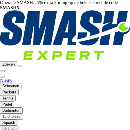
Operatie SMASH: -5% extra korting op de hele site met de code
SMASH5
Zoeken
Nieuw
Schoenen
Rackets
Tennis
Padel
Badminton
Tafeltennis
Squash
Lifestyle