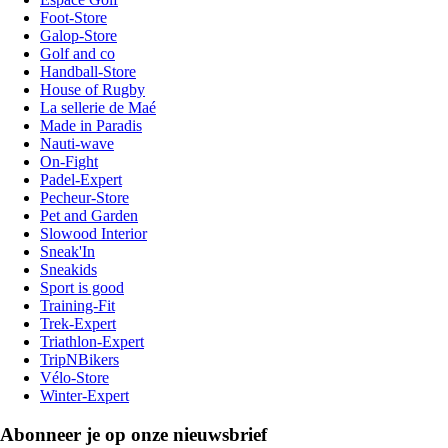
Foot-Store
Galop-Store
Golf and co
Handball-Store
House of Rugby
La sellerie de Maé
Made in Paradis
Nauti-wave
On-Fight
Padel-Expert
Pecheur-Store
Pet and Garden
Slowood Interior
Sneak'In
Sneakids
Sport is good
Training-Fit
Trek-Expert
Triathlon-Expert
TripNBikers
Vélo-Store
Winter-Expert
Abonneer je op onze nieuwsbrief