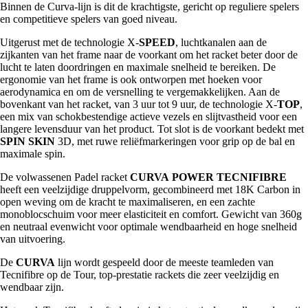
Binnen de Curva-lijn is dit de krachtigste, gericht op reguliere spelers
en competitieve spelers van goed niveau.
Uitgerust met de technologie X-
SPEED
, luchtkanalen aan de
zijkanten van het frame naar de voorkant om het racket beter door de
lucht te laten doordringen en maximale snelheid te bereiken. De
ergonomie van het frame is ook ontworpen met hoeken voor
aerodynamica en om de versnelling te vergemakkelijken. Aan de
bovenkant van het racket, van 3 uur tot 9 uur, de technologie X-
TOP
,
een mix van schokbestendige actieve vezels en slijtvastheid voor een
langere levensduur van het product. Tot slot is de voorkant bedekt met
SPIN
SKIN
3D, met ruwe reliëfmarkeringen voor grip op de bal en
maximale spin.
De volwassenen Padel racket
CURVA
POWER
TECNIFIBRE
heeft een veelzijdige druppelvorm, gecombineerd met 18K Carbon in
open weving om de kracht te maximaliseren, en een zachte
monoblocschuim voor meer elasticiteit en comfort. Gewicht van 360g
en neutraal evenwicht voor optimale wendbaarheid en hoge snelheid
van uitvoering.
De
CURVA
lijn wordt gespeeld door de meeste teamleden van
Tecnifibre op de Tour, top-prestatie rackets die zeer veelzijdig en
wendbaar zijn.