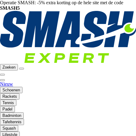
Operatie SMASH: -5% extra korting op de hele site met de code
SMASH5
Zoeken
Nieuw
Schoenen
Rackets
Tennis
Padel
Badminton
Tafeltennis
Squash
Lifestyle