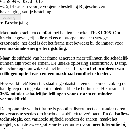
€ 259,99
€ 102,58
-61%
+€ 5,13
cadeau voor je volgende bestelling
Bijgeschreven na
bevestiging van je bestelling
Loading...
Beschrijving
Maximale kracht en comfort met het tennisracket
TF-X1 305
. Om
kracht te geven, zijn alle rackets ontworpen met een stevige
ergonomie, het doel is dat het frame niet beweegt bij de impact voor
een
maximale energie terugstoting.
Maar, de stijfheid van het frame genereert meer trillingen die schadelijk
kunnen zijn voor de armen. De unieke oplossing Tecnifibre: X-Damp,
de technologie ontwikkeld met het TecniLab, om
het probleem van
trillingen op te lossen en een maximaal comfort te bieden.
Hoe werkt het? Een stuk staal is geplaatst in een elastomeer zak bij de
handgreep om tegenkracht te bieden bij elke balimpact. Het resultaat:
36% minder schadelijke trillingen voor de arm en minder
vermoeidheid.
De ergonomie van het frame is geoptimaliseerd met een ronde snaren
en versterkte secties om kracht en stabiliteit te verhogen. En de
Isoflex-
technologie
, een variabele stijfheid rondom de snaren, maakt het
mogelijk om de sweetspot zone te verruimen voor meer
tolerantie bij