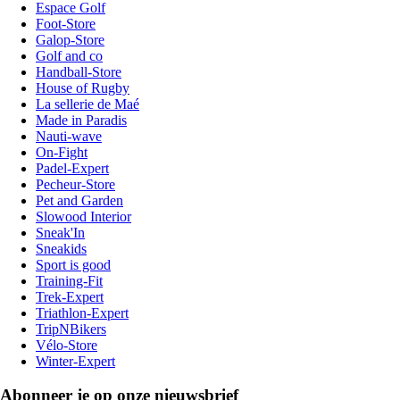
Espace Golf
Foot-Store
Galop-Store
Golf and co
Handball-Store
House of Rugby
La sellerie de Maé
Made in Paradis
Nauti-wave
On-Fight
Padel-Expert
Pecheur-Store
Pet and Garden
Slowood Interior
Sneak'In
Sneakids
Sport is good
Training-Fit
Trek-Expert
Triathlon-Expert
TripNBikers
Vélo-Store
Winter-Expert
Abonneer je op onze nieuwsbrief