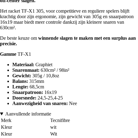
off-center slagen.
Het racket TF-X1 305, voor competitieve en reguliere spelers blijft
krachtig door zijn ergonomie, zijn gewicht van 305g en snaarpatroon
16x19 maar biedt meer controle dankzij zijn kleinere snaren van
630cm².
De beste keuze om
winnende slagen te maken met een surplus aan
precisie.
Gamme
TF-X1
Materiaal:
Graphiet
Snarenmaat:
630cm² / 98in²
Gewicht:
305g / 10,8oz
Balans:
315mm
Lengte:
68,5cm
Snaarpatroon:
16x19
Doorsnede:
24,5-25,4-25
Aanwezigheid van snaren:
Nee
Aanvullende informatie
Merk
Tecnifibre
Kleur
wit
Kleur
Wit