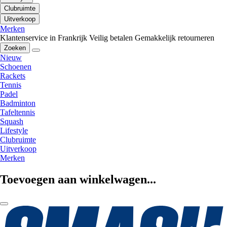
Clubruimte
Uitverkoop
Merken
Klantenservice in Frankrijk
Veilig betalen
Gemakkelijk retourneren
Zoeken
Nieuw
Schoenen
Rackets
Tennis
Padel
Badminton
Tafeltennis
Squash
Lifestyle
Clubruimte
Uitverkoop
Merken
Toevoegen aan winkelwagen...