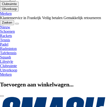
Clubruimte
Uitverkoop
Merken
Klantenservice in Frankrijk
Veilig betalen
Gemakkelijk retourneren
Zoeken
Nieuw
Schoenen
Rackets
Tennis
Padel
Badminton
Tafeltennis
Squash
Lifestyle
Clubruimte
Uitverkoop
Merken
Toevoegen aan winkelwagen...