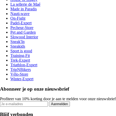
La sellerie de Maé
Made in Paradis
Nauti-wave
On-Fight
Padel-Expert
Pecheur-Store
Pet and Garden
Slowood Interior
Sneak'In
Sneakids
Sport is good
Training-Fit
Trek-Expert
Triathlon-Expert
TripNBikers
Vélo-Store
Winter-Expert
Abonneer je op onze nieuwsbrief
Profiteer van 10% korting door je aan te melden voor onze nieuwsbrief
Aanmelden
Blijf verbonden