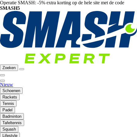
Operatie SMASH: -5% extra korting op de hele site met de code
SMASH5
Zoeken
Nieuw
Schoenen
Rackets
Tennis
Padel
Badminton
Tafeltennis
Squash
Lifestyle