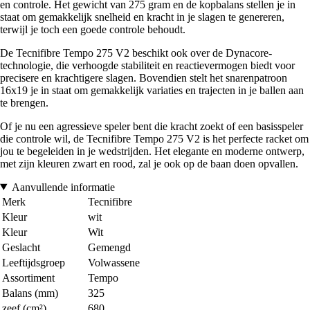
en controle. Het gewicht van 275 gram en de kopbalans stellen je in
staat om gemakkelijk snelheid en kracht in je slagen te genereren,
terwijl je toch een goede controle behoudt.
De Tecnifibre Tempo 275 V2 beschikt ook over de Dynacore-
technologie, die verhoogde stabiliteit en reactievermogen biedt voor
precisere en krachtigere slagen. Bovendien stelt het snarenpatroon
16x19 je in staat om gemakkelijk variaties en trajecten in je ballen aan
te brengen.
Of je nu een agressieve speler bent die kracht zoekt of een basisspeler
die controle wil, de Tecnifibre Tempo 275 V2 is het perfecte racket om
jou te begeleiden in je wedstrijden. Het elegante en moderne ontwerp,
met zijn kleuren zwart en rood, zal je ook op de baan doen opvallen.
Aanvullende informatie
Merk
Tecnifibre
Kleur
wit
Kleur
Wit
Geslacht
Gemengd
Leeftijdsgroep
Volwassene
Assortiment
Tempo
Balans (mm)
325
zeef (cm²)
680