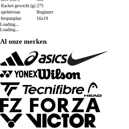
Racket gewicht (g)
275
spelniveau
Beginner
bespanplan
16x19
Loading...
Loading...
Al onze merken