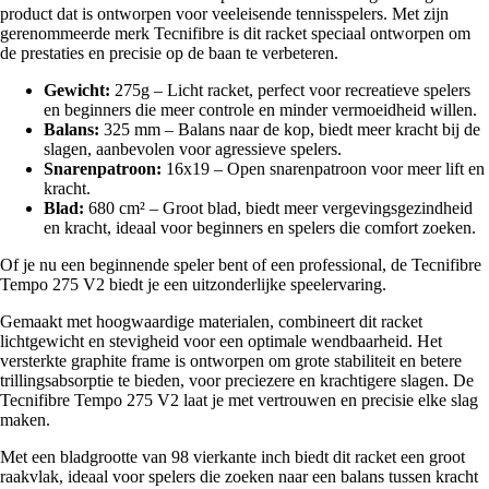
product dat is ontworpen voor veeleisende tennisspelers. Met zijn
gerenommeerde merk Tecnifibre is dit racket speciaal ontworpen om
de prestaties en precisie op de baan te verbeteren.
Gewicht:
275g – Licht racket, perfect voor recreatieve spelers
en beginners die meer controle en minder vermoeidheid willen.
Balans:
325 mm – Balans naar de kop, biedt meer kracht bij de
slagen, aanbevolen voor agressieve spelers.
Snarenpatroon:
16x19 – Open snarenpatroon voor meer lift en
kracht.
Blad:
680 cm² – Groot blad, biedt meer vergevingsgezindheid
en kracht, ideaal voor beginners en spelers die comfort zoeken.
Of je nu een beginnende speler bent of een professional, de Tecnifibre
Tempo 275 V2 biedt je een uitzonderlijke speelervaring.
Gemaakt met hoogwaardige materialen, combineert dit racket
lichtgewicht en stevigheid voor een optimale wendbaarheid. Het
versterkte graphite frame is ontworpen om grote stabiliteit en betere
trillingsabsorptie te bieden, voor preciezere en krachtigere slagen. De
Tecnifibre Tempo 275 V2 laat je met vertrouwen en precisie elke slag
maken.
Met een bladgrootte van 98 vierkante inch biedt dit racket een groot
raakvlak, ideaal voor spelers die zoeken naar een balans tussen kracht