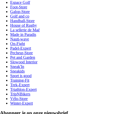
Espace Golf
Foot-Store
Galop-Store
Golf and co
Handball-Store
House of Rugby
La sellerie de Maé
Made in Paradis
Nauti-wave
On-Fight
Padel-Expert
Pecheur-Store
Pet and Garden
Slowood Interior
Sneak'In
Sneakids
Sport is good
Training-Fit
Trek-Expert
Triathlon-Expert
TripNBikers
Vélo-Store
Winter-Expert
Abonneer je op onze nieuwsbrief