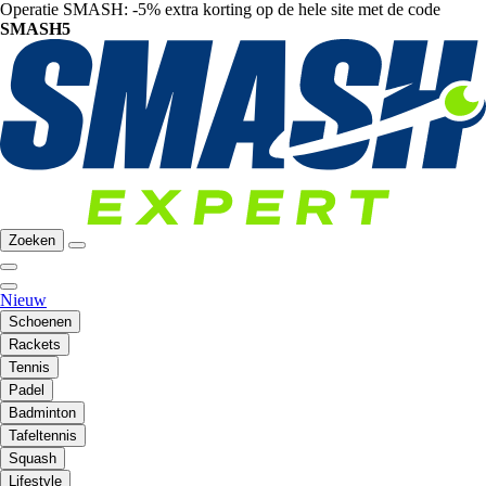
Operatie SMASH: -5% extra korting op de hele site met de code
SMASH5
Zoeken
Nieuw
Schoenen
Rackets
Tennis
Padel
Badminton
Tafeltennis
Squash
Lifestyle