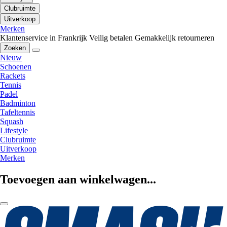
Clubruimte
Uitverkoop
Merken
Klantenservice in Frankrijk
Veilig betalen
Gemakkelijk retourneren
Zoeken
Nieuw
Schoenen
Rackets
Tennis
Padel
Badminton
Tafeltennis
Squash
Lifestyle
Clubruimte
Uitverkoop
Merken
Toevoegen aan winkelwagen...