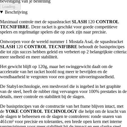
bevestiging van je bestelling
Loading...
Beschrijving
Maximaal controle met de squashracket
SLASH
120
CONTROL
TECNIFIBRE
. Deze racket is geschikt voor goede competitieve
spelers en regelmatige spelers die op zoek zijn naar precisie.
Ontworpen voor de wereld nummer 1 Mostafa Asal, de squashracket
SLASH
120
CONTROL
TECNIFIBRE
behoudt de basisprincipes
die tot zijn succes hebben geleid en verbetert op 2 belangrijkste criteria:
meer snelheid en meer stabiliteit.
Het gewicht blijft op 120g, maar het swinggewicht daalt om de
acceleratie van het racket hoofd nog meer te bevrijden en de
wendbaarheid te vergroten voor een grotere uitvoeringssnelheid.
De Stabyl-technologie, een meshvezel die is ingebed in het graphite
van de steel, heeft de rubber ring vervangen voor 100% prestaties in de
details, meer controle en stabiliteit bij de slagen.
De basisprincipes van de constructie van het frame blijven intact, met
de
YOKE
CONTROL
TECHNOLOGY
die helpt om de kracht van
de slagen te beheersen en de slagen te controleren: ronde snaren van
461cm² voor precisie en toleranties, een brede open kern met interne
verstevigingen voor meer stabiliteit bij de impact en een slanke steel