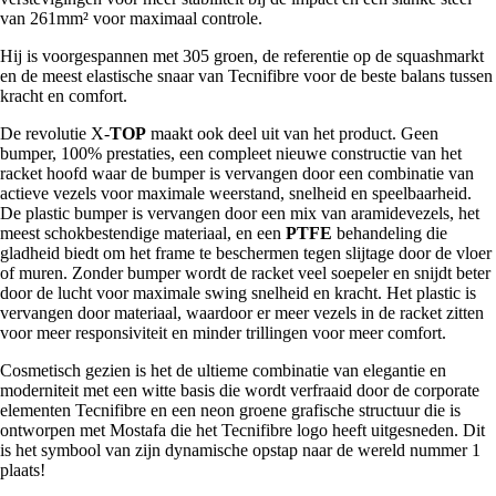
van 261mm² voor maximaal controle.
Hij is voorgespannen met 305 groen, de referentie op de squashmarkt
en de meest elastische snaar van Tecnifibre voor de beste balans tussen
kracht en comfort.
De revolutie X-
TOP
maakt ook deel uit van het product. Geen
bumper, 100% prestaties, een compleet nieuwe constructie van het
racket hoofd waar de bumper is vervangen door een combinatie van
actieve vezels voor maximale weerstand, snelheid en speelbaarheid.
De plastic bumper is vervangen door een mix van aramidevezels, het
meest schokbestendige materiaal, en een
PTFE
behandeling die
gladheid biedt om het frame te beschermen tegen slijtage door de vloer
of muren. Zonder bumper wordt de racket veel soepeler en snijdt beter
door de lucht voor maximale swing snelheid en kracht. Het plastic is
vervangen door materiaal, waardoor er meer vezels in de racket zitten
voor meer responsiviteit en minder trillingen voor meer comfort.
Cosmetisch gezien is het de ultieme combinatie van elegantie en
moderniteit met een witte basis die wordt verfraaid door de corporate
elementen Tecnifibre en een neon groene grafische structuur die is
ontworpen met Mostafa die het Tecnifibre logo heeft uitgesneden. Dit
is het symbool van zijn dynamische opstap naar de wereld nummer 1
plaats!