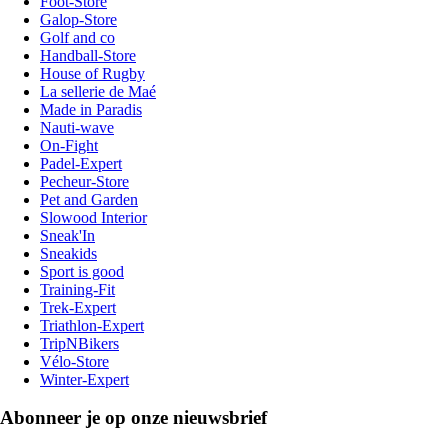
Foot-Store
Galop-Store
Golf and co
Handball-Store
House of Rugby
La sellerie de Maé
Made in Paradis
Nauti-wave
On-Fight
Padel-Expert
Pecheur-Store
Pet and Garden
Slowood Interior
Sneak'In
Sneakids
Sport is good
Training-Fit
Trek-Expert
Triathlon-Expert
TripNBikers
Vélo-Store
Winter-Expert
Abonneer je op onze nieuwsbrief