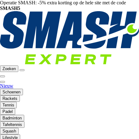
Operatie SMASH: -5% extra korting op de hele site met de code
SMASH5
Zoeken
Nieuw
Schoenen
Rackets
Tennis
Padel
Badminton
Tafeltennis
Squash
Lifestyle