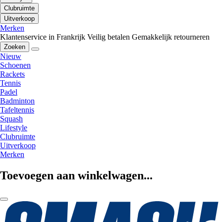
Clubruimte
Uitverkoop
Merken
Klantenservice in Frankrijk
Veilig betalen
Gemakkelijk retourneren
Zoeken
Nieuw
Schoenen
Rackets
Tennis
Padel
Badminton
Tafeltennis
Squash
Lifestyle
Clubruimte
Uitverkoop
Merken
Toevoegen aan winkelwagen...