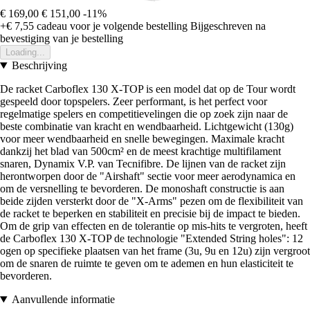
€ 169,00
€ 151,00
-11%
+€ 7,55
cadeau voor je volgende bestelling
Bijgeschreven na
bevestiging van je bestelling
Loading...
Beschrijving
De racket Carboflex 130 X-TOP is een model dat op de Tour wordt
gespeeld door topspelers. Zeer performant, is het perfect voor
regelmatige spelers en competitievelingen die op zoek zijn naar de
beste combinatie van kracht en wendbaarheid. Lichtgewicht (130g)
voor meer wendbaarheid en snelle bewegingen. Maximale kracht
dankzij het blad van 500cm² en de meest krachtige multifilament
snaren, Dynamix V.P. van Tecnifibre. De lijnen van de racket zijn
herontworpen door de "Airshaft" sectie voor meer aerodynamica en
om de versnelling te bevorderen. De monoshaft constructie is aan
beide zijden versterkt door de "X-Arms" pezen om de flexibiliteit van
de racket te beperken en stabiliteit en precisie bij de impact te bieden.
Om de grip van effecten en de tolerantie op mis-hits te vergroten, heeft
de Carboflex 130 X-TOP de technologie "Extended String holes": 12
ogen op specifieke plaatsen van het frame (3u, 9u en 12u) zijn vergroot
om de snaren de ruimte te geven om te ademen en hun elasticiteit te
bevorderen.
Aanvullende informatie