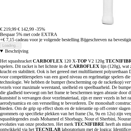
€ 219,99
€ 142,99
-35%
Bespaar 5%
met code
EXTRA
+€ 7,15
cadeau voor je volgende bestelling
Bijgeschreven na bevestigin
Loading...
Beschrijving
Het squashracket
CARBOFLEX
120 X-
TOP
V2 120g
TECNIFIB
spelers. Dit racket is het lichtste in de
CARBOFLEX
lijn (120g), wat
kracht en stabiliteit. Ook is het gereed met multifilament polyurethaa
voor competitierspelers van een goed niveau en regelmatige spelers di
technologie. We hebben de bumper (bescherming op de racketkop) verw
vezels voor maximale weerstand, snelheid en speelbaarheid. De bumper,
die gladheid toevoegt om het frame te beschermen tegen abrasie door d
kunststof is vervangen door vezelmateriaal, zijn er meer vezels in het r
aerodynamica en om versnelling te bevorderen. De monoshaft constructie 
bieden. Om de grip op effect shots en de tolerantie op off-center slagen
grommets op specifieke plekken van het frame (3u, 9u en 12u) zijn ver
squashlegendes zoals Mohamed el Shorbagy, Nour el Sherbini, Nouran G
evoluties van onze producten. Het merk
TECNIFIBRE
heeft als miss
ontwikkeld via het
TECNILAB
laboratorium met de logica: Identifice