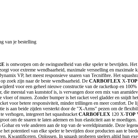
g van je bestelling
RE
is ontworpen om de swingsnelheid van elke speler te bevrijden. Het 
 zorgt voor extreme wendbaarheid, maximale versnelling en maximale kr
n Dynamix VP, het meest responsieve snaren van Tecnifibre. Het squashr
e op zoek zijn naar de beste wendbaarheid. De
CARBOFLEX
X-
TOP
ijderd voor een geheel nieuwe constructie van de racketkop en 100% p
 die meestal van kunststof is, is vervangen door een mix van aramidev
e vloer of muren. Zonder bumper is het racket veel gladder en snijdt h
acket voor betere responsiviteit, minder trillingen en meer comfort. De 
is aan beide zijden versterkt door de "X-Arms" pezen om de flexibiliteit
 te verhogen, integreert het squashracket
CARBOFLEX
120 X-
TOP
groot om de snaren te laten ademen en hun elasticiteit aan te moedigen
ohar en vele anderen aan de top van de wereldpiramide. Deze legenden
ie het potentieel van elke speler te bevrijden door producten aan te bie
ren, Kwantificeren, Oplossen. In squash proberen spelers altijd hun exe