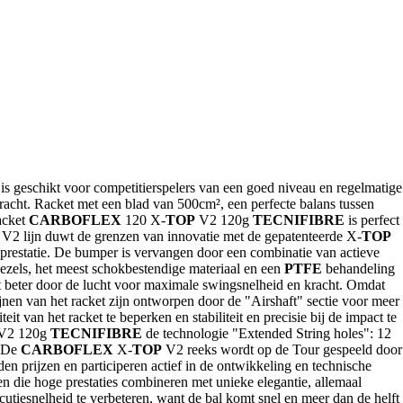
is geschikt voor competitierspelers van een goed niveau en regelmatige
acht. Racket met een blad van 500cm², een perfecte balans tussen
acket
CARBOFLEX
120 X-
TOP
V2 120g
TECNIFIBRE
is perfect
V2 lijn duwt de grenzen van innovatie met de gepatenteerde X-
TOP
restatie. De bumper is vervangen door een combinatie van actieve
ezels, het meest schokbestendige materiaal en een
PTFE
behandeling
et beter door de lucht voor maximale swingsnelheid en kracht. Omdat
lijnen van het racket zijn ontworpen door de "Airshaft" sectie voor meer
 van het racket te beperken en stabiliteit en precisie bij de impact te
V2 120g
TECNIFIBRE
de technologie "Extended String holes": 12
. De
CARBOFLEX
X-
TOP
V2 reeks wordt op de Tour gespeeld door
 prijzen en participeren actief in de ontwikkeling en technische
den die hoge prestaties combineren met unieke elegantie, allemaal
cutiesnelheid te verbeteren, want de bal komt snel en meer dan de helft