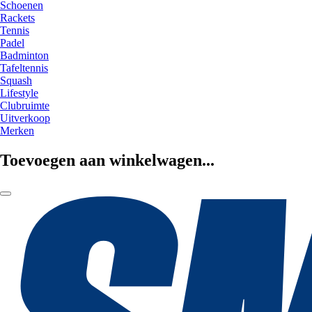
Schoenen
Rackets
Tennis
Padel
Badminton
Tafeltennis
Squash
Lifestyle
Clubruimte
Uitverkoop
Merken
Toevoegen aan winkelwagen...