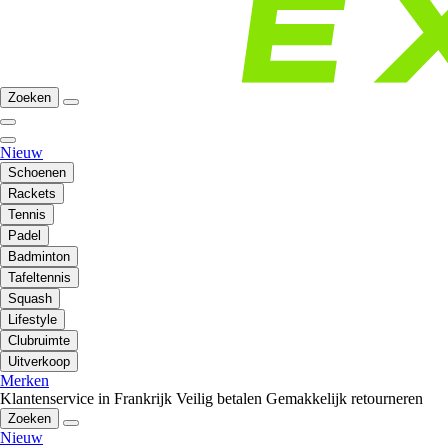
Zoeken
Nieuw
Schoenen
Rackets
Tennis
Padel
Badminton
Tafeltennis
Squash
Lifestyle
Clubruimte
Uitverkoop
Merken
Klantenservice in Frankrijk
Veilig betalen
Gemakkelijk retourneren
Zoeken
Nieuw