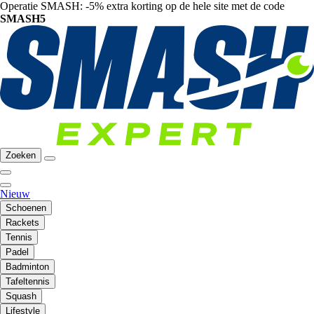
Operatie SMASH: -5% extra korting op de hele site met de code
SMASH5
Zoeken
Nieuw
Schoenen
Rackets
Tennis
Padel
Badminton
Tafeltennis
Squash
Lifestyle