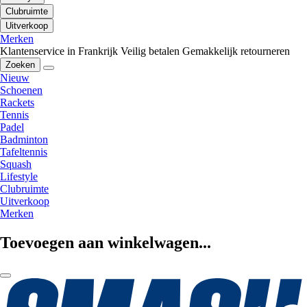
Clubruimte
Uitverkoop
Merken
Klantenservice in Frankrijk
Veilig betalen
Gemakkelijk retourneren
Zoeken
Nieuw
Schoenen
Rackets
Tennis
Padel
Badminton
Tafeltennis
Squash
Lifestyle
Clubruimte
Uitverkoop
Merken
Toevoegen aan winkelwagen...