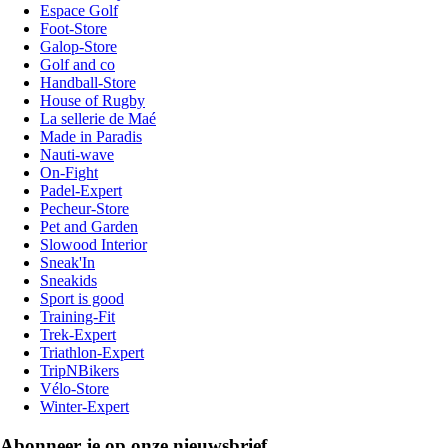
Espace Golf
Foot-Store
Galop-Store
Golf and co
Handball-Store
House of Rugby
La sellerie de Maé
Made in Paradis
Nauti-wave
On-Fight
Padel-Expert
Pecheur-Store
Pet and Garden
Slowood Interior
Sneak'In
Sneakids
Sport is good
Training-Fit
Trek-Expert
Triathlon-Expert
TripNBikers
Vélo-Store
Winter-Expert
Abonneer je op onze nieuwsbrief