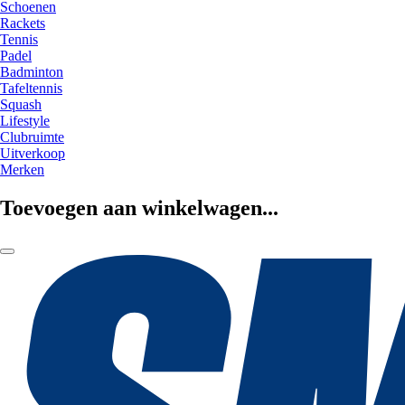
Schoenen
Rackets
Tennis
Padel
Badminton
Tafeltennis
Squash
Lifestyle
Clubruimte
Uitverkoop
Merken
Toevoegen aan winkelwagen...