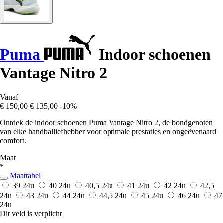
Puma
Indoor schoenen
Vantage Nitro 2
Vanaf
€ 150,00
€ 135,00
-10%
Ontdek de indoor schoenen Puma Vantage Nitro 2, de bondgenoten
van elke handballiefhebber voor optimale prestaties en ongeëvenaard
comfort.
Maat
*
Maattabel
39
24u
40
24u
40,5
24u
41
24u
42
24u
42,5
24u
43
24u
44
24u
44,5
24u
45
24u
46
24u
47
24u
Dit veld is verplicht