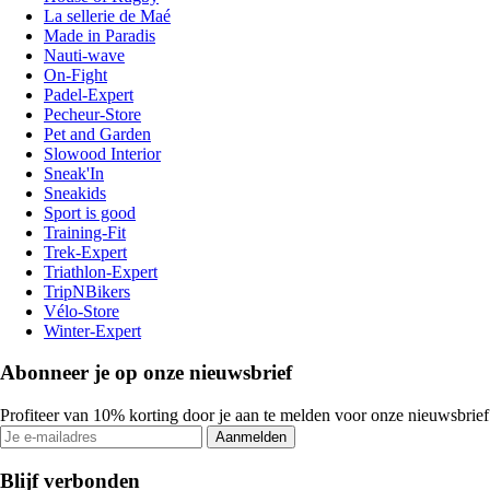
La sellerie de Maé
Made in Paradis
Nauti-wave
On-Fight
Padel-Expert
Pecheur-Store
Pet and Garden
Slowood Interior
Sneak'In
Sneakids
Sport is good
Training-Fit
Trek-Expert
Triathlon-Expert
TripNBikers
Vélo-Store
Winter-Expert
Abonneer je op onze nieuwsbrief
Profiteer van 10% korting door je aan te melden voor onze nieuwsbrief
Aanmelden
Blijf verbonden