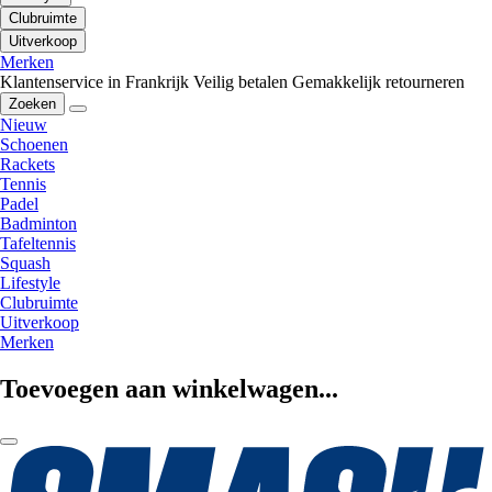
Clubruimte
Uitverkoop
Merken
Klantenservice in Frankrijk
Veilig betalen
Gemakkelijk retourneren
Zoeken
Nieuw
Schoenen
Rackets
Tennis
Padel
Badminton
Tafeltennis
Squash
Lifestyle
Clubruimte
Uitverkoop
Merken
Toevoegen aan winkelwagen...