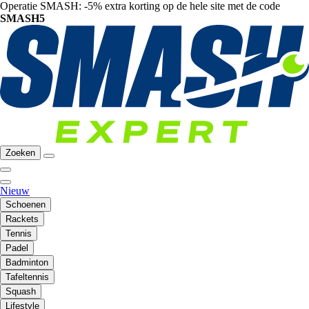
Operatie SMASH: -5% extra korting op de hele site met de code
SMASH5
Zoeken
Nieuw
Schoenen
Rackets
Tennis
Padel
Badminton
Tafeltennis
Squash
Lifestyle