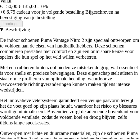
Vanaf
€ 150,00
€ 135,00
-10%
+€ 6,75
cadeau voor je volgende bestelling
Bijgeschreven na
bevestiging van je bestelling
Loading...
Beschrijving
De indoor schoenen Puma Vantage Nitro 2 zijn speciaal ontworpen om
te voldoen aan de eisen van handballiefhebbers. Deze schoenen
combineren prestaties met comfort en zijn een onmisbare keuze voor
spelers die hun spel op het veld willen verbeteren.
Met een rubberen buitenzool bieden ze uitstekende grip, wat essentieel
is voor snelle en precieze bewegingen. Deze eigenschap stelt atleten in
staat om te profiteren van optimale hechting, waardoor ze
verwoestende richtingveranderingen kunnen maken tijdens intense
wedstrijden.
Het innovatieve vetersysteem garandeert een veilige pasvorm terwijl
het de voet goed op zijn plaats houdt, waardoor het risico op blessures
wordt geminimaliseerd. Bovendien zorgt de ademende bovenkant voor
voldoende ventilatie, zodat de voeten koel en droog blijven, zelfs
tijdens lange speelsessies.
Ontworpen met lichte en duurzame materialen, zijn de schoenen Puma
Vantage Nitro 2 ook gemaakt voor een uitstekende demping, waardoor