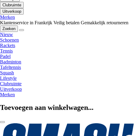
Clubruimte
Uitverkoop
Merken
Klantenservice in Frankrijk
Veilig betalen
Gemakkelijk retourneren
Zoeken
Nieuw
Schoenen
Rackets
Tennis
Padel
Badminton
Tafeltennis
Squash
Lifestyle
Clubruimte
Uitverkoop
Merken
Toevoegen aan winkelwagen...