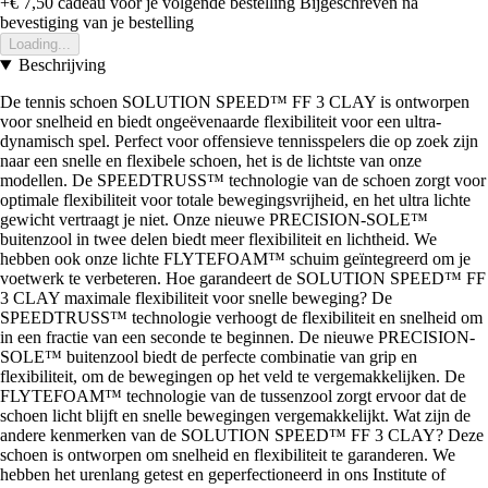
+€ 7,50
cadeau voor je volgende bestelling
Bijgeschreven na
bevestiging van je bestelling
Loading...
Beschrijving
De tennis schoen SOLUTION SPEED™ FF 3 CLAY is ontworpen
voor snelheid en biedt ongeëvenaarde flexibiliteit voor een ultra-
dynamisch spel. Perfect voor offensieve tennisspelers die op zoek zijn
naar een snelle en flexibele schoen, het is de lichtste van onze
modellen. De SPEEDTRUSS™ technologie van de schoen zorgt voor
optimale flexibiliteit voor totale bewegingsvrijheid, en het ultra lichte
gewicht vertraagt je niet. Onze nieuwe PRECISION-SOLE™
buitenzool in twee delen biedt meer flexibiliteit en lichtheid. We
hebben ook onze lichte FLYTEFOAM™ schuim geïntegreerd om je
voetwerk te verbeteren. Hoe garandeert de SOLUTION SPEED™ FF
3 CLAY maximale flexibiliteit voor snelle beweging? De
SPEEDTRUSS™ technologie verhoogt de flexibiliteit en snelheid om
in een fractie van een seconde te beginnen. De nieuwe PRECISION-
SOLE™ buitenzool biedt de perfecte combinatie van grip en
flexibiliteit, om de bewegingen op het veld te vergemakkelijken. De
FLYTEFOAM™ technologie van de tussenzool zorgt ervoor dat de
schoen licht blijft en snelle bewegingen vergemakkelijkt. Wat zijn de
andere kenmerken van de SOLUTION SPEED™ FF 3 CLAY? Deze
schoen is ontworpen om snelheid en flexibiliteit te garanderen. We
hebben het urenlang getest en geperfectioneerd in ons Institute of