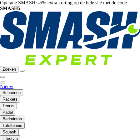
Operatie SMASH: -5% extra korting op de hele site met de code
SMASH5
Zoeken
Nieuw
Schoenen
Rackets
Tennis
Padel
Badminton
Tafeltennis
Squash
Lifestyle