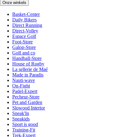
Onze winkels
Basket-Center
Daily Bikers
Direct Running
Direct-Volley
Espace Golf
Foot-Store
Galop-Store
Golf and co
Handball-Store
House of Rugby
La sellerie de Maé
Made in Paradis
Nauti-wave
On-Fight
Padel-Expert
Pecheur-Store
Pet and Garden
Slowood Interior
Sneak'In
Sneakids
Sport is good
Training-Fit
Trek-Expert