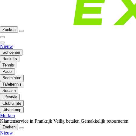
Zoeken
Nieuw
Schoenen
Rackets
Tennis
Padel
Badminton
Tafeltennis
Squash
Lifestyle
Clubruimte
Uitverkoop
Merken
Klantenservice in Frankrijk
Veilig betalen
Gemakkelijk retourneren
Zoeken
Nieuw