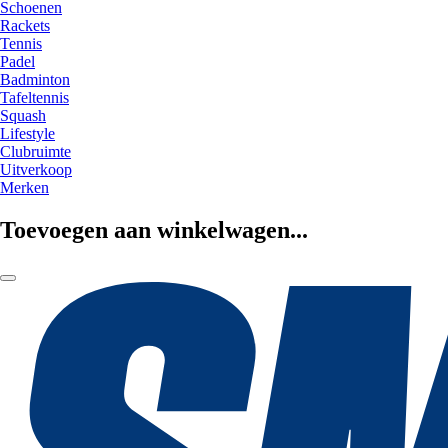
Schoenen
Rackets
Tennis
Padel
Badminton
Tafeltennis
Squash
Lifestyle
Clubruimte
Uitverkoop
Merken
Toevoegen aan winkelwagen...