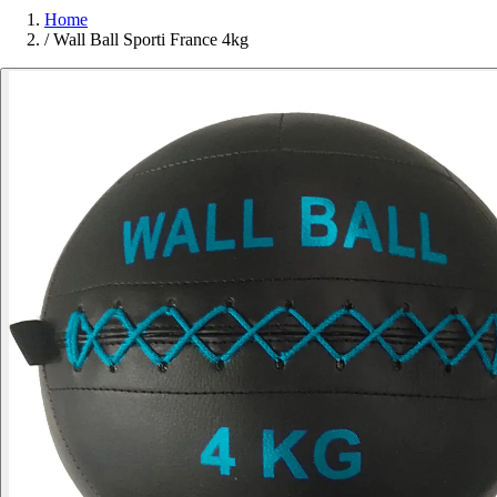
Home
/
Wall Ball Sporti France 4kg