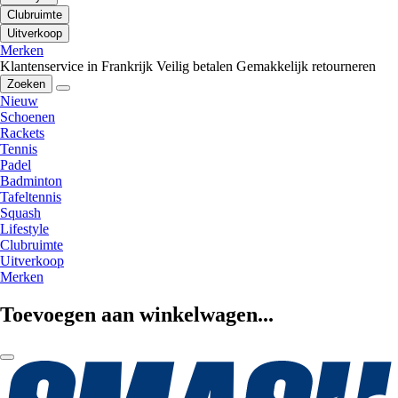
Clubruimte
Uitverkoop
Merken
Klantenservice in Frankrijk
Veilig betalen
Gemakkelijk retourneren
Zoeken
Nieuw
Schoenen
Rackets
Tennis
Padel
Badminton
Tafeltennis
Squash
Lifestyle
Clubruimte
Uitverkoop
Merken
Toevoegen aan winkelwagen...