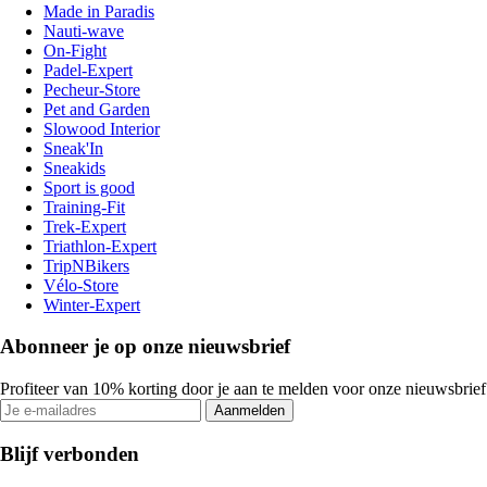
Made in Paradis
Nauti-wave
On-Fight
Padel-Expert
Pecheur-Store
Pet and Garden
Slowood Interior
Sneak'In
Sneakids
Sport is good
Training-Fit
Trek-Expert
Triathlon-Expert
TripNBikers
Vélo-Store
Winter-Expert
Abonneer je op onze nieuwsbrief
Profiteer van 10% korting door je aan te melden voor onze nieuwsbrief
Aanmelden
Blijf verbonden