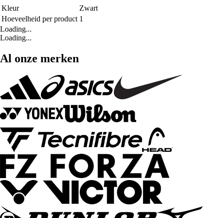
Kleur
Zwart
Hoeveelheid per product
1
Loading...
Loading...
Al onze merken