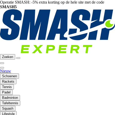
Operatie SMASH: -5% extra korting op de hele site met de code
SMASH5
Zoeken
Nieuw
Schoenen
Rackets
Tennis
Padel
Badminton
Tafeltennis
Squash
Lifestyle