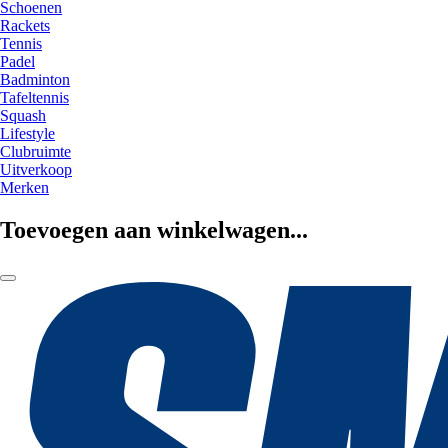
Schoenen
Rackets
Tennis
Padel
Badminton
Tafeltennis
Squash
Lifestyle
Clubruimte
Uitverkoop
Merken
Toevoegen aan winkelwagen...