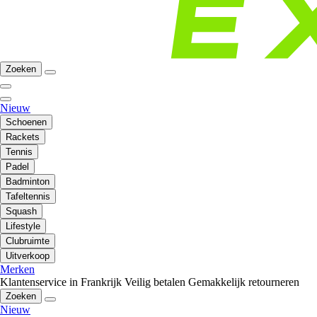
Zoeken
Nieuw
Schoenen
Rackets
Tennis
Padel
Badminton
Tafeltennis
Squash
Lifestyle
Clubruimte
Uitverkoop
Merken
Klantenservice in Frankrijk
Veilig betalen
Gemakkelijk retourneren
Zoeken
Nieuw