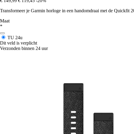
€ 149,99
€ 119,45
-20%
Transformeer je Garmin horloge in een handomdraai met de Quickfit 20 b
Maat
*
TU
24u
Dit veld is verplicht
Verzonden binnen 24 uur