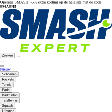
Operatie SMASH: -5% extra korting op de hele site met de code
SMASH5
Zoeken
Nieuw
Schoenen
Rackets
Tennis
Padel
Badminton
Tafeltennis
Squash
Lifestyle