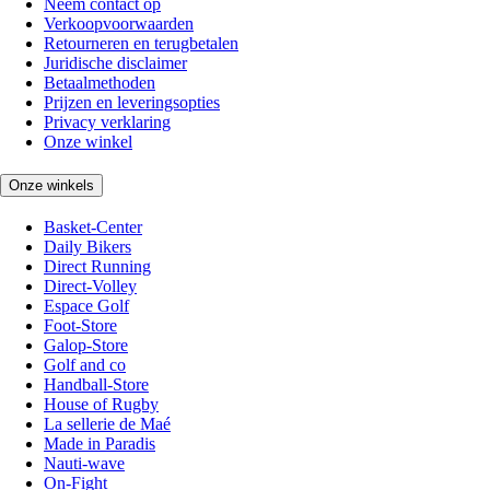
Neem contact op
Verkoopvoorwaarden
Retourneren en terugbetalen
Juridische disclaimer
Betaalmethoden
Prijzen en leveringsopties
Privacy verklaring
Onze winkel
Onze winkels
Basket-Center
Daily Bikers
Direct Running
Direct-Volley
Espace Golf
Foot-Store
Galop-Store
Golf and co
Handball-Store
House of Rugby
La sellerie de Maé
Made in Paradis
Nauti-wave
On-Fight