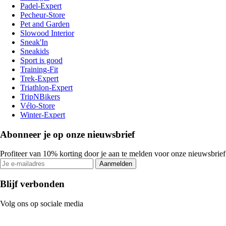
Padel-Expert
Pecheur-Store
Pet and Garden
Slowood Interior
Sneak'In
Sneakids
Sport is good
Training-Fit
Trek-Expert
Triathlon-Expert
TripNBikers
Vélo-Store
Winter-Expert
Abonneer je op onze nieuwsbrief
Profiteer van 10% korting door je aan te melden voor onze nieuwsbrief
Aanmelden
Blijf verbonden
Volg ons op sociale media