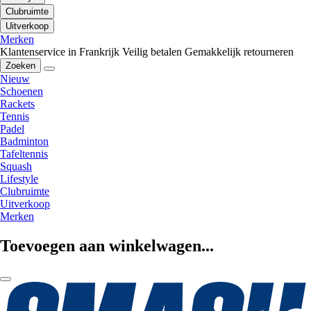
Clubruimte
Uitverkoop
Merken
Klantenservice in Frankrijk
Veilig betalen
Gemakkelijk retourneren
Zoeken
Nieuw
Schoenen
Rackets
Tennis
Padel
Badminton
Tafeltennis
Squash
Lifestyle
Clubruimte
Uitverkoop
Merken
Toevoegen aan winkelwagen...