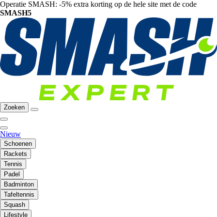
Operatie SMASH: -5% extra korting op de hele site met de code
SMASH5
Zoeken
Nieuw
Schoenen
Rackets
Tennis
Padel
Badminton
Tafeltennis
Squash
Lifestyle