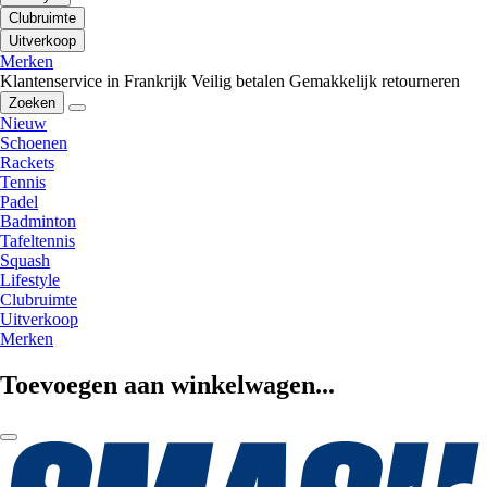
Clubruimte
Uitverkoop
Merken
Klantenservice in Frankrijk
Veilig betalen
Gemakkelijk retourneren
Zoeken
Nieuw
Schoenen
Rackets
Tennis
Padel
Badminton
Tafeltennis
Squash
Lifestyle
Clubruimte
Uitverkoop
Merken
Toevoegen aan winkelwagen...