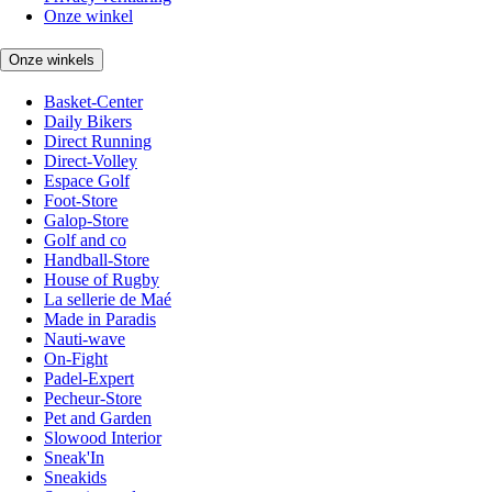
Onze winkel
Onze winkels
Basket-Center
Daily Bikers
Direct Running
Direct-Volley
Espace Golf
Foot-Store
Galop-Store
Golf and co
Handball-Store
House of Rugby
La sellerie de Maé
Made in Paradis
Nauti-wave
On-Fight
Padel-Expert
Pecheur-Store
Pet and Garden
Slowood Interior
Sneak'In
Sneakids