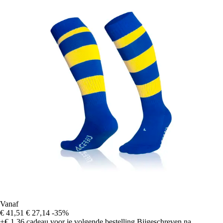
Vanaf
€ 41,51
€ 27,14
-35%
+€ 1,36
cadeau voor je volgende bestelling
Bijgeschreven na