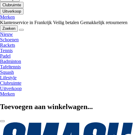
Clubruimte
Uitverkoop
Merken
Klantenservice in Frankrijk
Veilig betalen
Gemakkelijk retourneren
Zoeken
Nieuw
Schoenen
Rackets
Tennis
Padel
Badminton
Tafeltennis
Squash
Lifestyle
Clubruimte
Uitverkoop
Merken
Toevoegen aan winkelwagen...