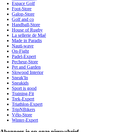
Espace Golf
Foot-Store
Galop-Store
Golf and co
Handball-Store
House of Rugby
La sellerie de Maé
Made in Paradis
Nauti-wave
On-Fight
Padel-Expert
Pecheur-Store
Pet and Garden
Slowood Interior
Sneak'In
Sneakids
Sport is good
Training-Fit
Trek-Expert
Triathlon-Expert
TripNBikers
Vélo-Store
Winter-Expert
Abonneer je op onze nieuwsbrief