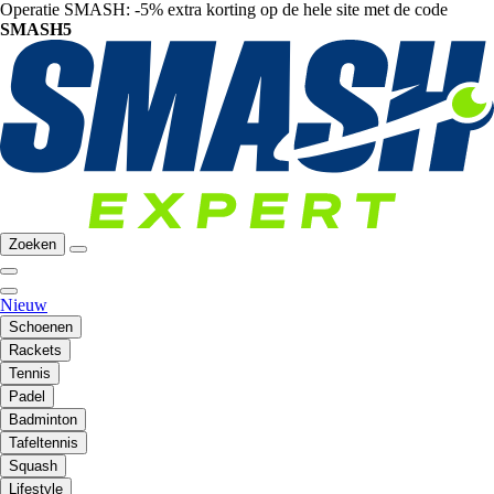
Operatie SMASH: -5% extra korting op de hele site met de code
SMASH5
Zoeken
Nieuw
Schoenen
Rackets
Tennis
Padel
Badminton
Tafeltennis
Squash
Lifestyle