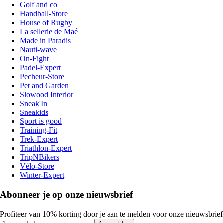
Golf and co
Handball-Store
House of Rugby
La sellerie de Maé
Made in Paradis
Nauti-wave
On-Fight
Padel-Expert
Pecheur-Store
Pet and Garden
Slowood Interior
Sneak'In
Sneakids
Sport is good
Training-Fit
Trek-Expert
Triathlon-Expert
TripNBikers
Vélo-Store
Winter-Expert
Abonneer je op onze nieuwsbrief
Profiteer van 10% korting door je aan te melden voor onze nieuwsbrief