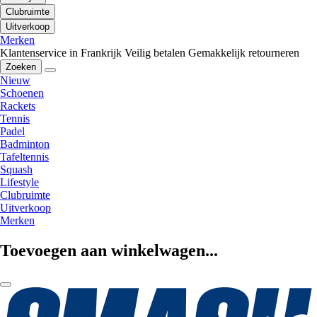
Clubruimte
Uitverkoop
Merken
Klantenservice in Frankrijk
Veilig betalen
Gemakkelijk retourneren
Zoeken
Nieuw
Schoenen
Rackets
Tennis
Padel
Badminton
Tafeltennis
Squash
Lifestyle
Clubruimte
Uitverkoop
Merken
Toevoegen aan winkelwagen...