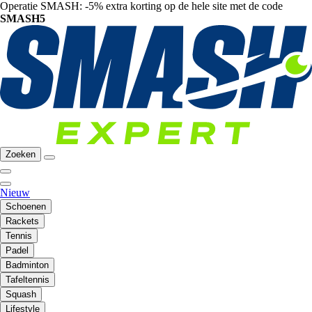
Operatie SMASH: -5% extra korting op de hele site met de code
SMASH5
Zoeken
Nieuw
Schoenen
Rackets
Tennis
Padel
Badminton
Tafeltennis
Squash
Lifestyle