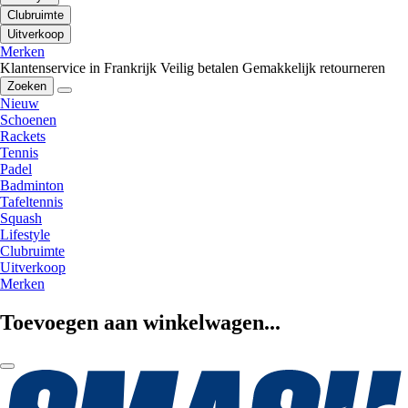
Clubruimte
Uitverkoop
Merken
Klantenservice in Frankrijk
Veilig betalen
Gemakkelijk retourneren
Zoeken
Nieuw
Schoenen
Rackets
Tennis
Padel
Badminton
Tafeltennis
Squash
Lifestyle
Clubruimte
Uitverkoop
Merken
Toevoegen aan winkelwagen...