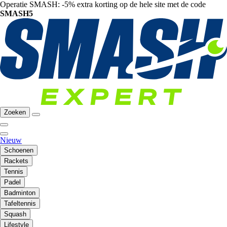
Operatie SMASH: -5% extra korting op de hele site met de code
SMASH5
Zoeken
Nieuw
Schoenen
Rackets
Tennis
Padel
Badminton
Tafeltennis
Squash
Lifestyle