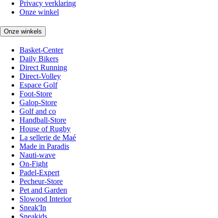
Privacy verklaring
Onze winkel
Onze winkels
Basket-Center
Daily Bikers
Direct Running
Direct-Volley
Espace Golf
Foot-Store
Galop-Store
Golf and co
Handball-Store
House of Rugby
La sellerie de Maé
Made in Paradis
Nauti-wave
On-Fight
Padel-Expert
Pecheur-Store
Pet and Garden
Slowood Interior
Sneak'In
Sneakids