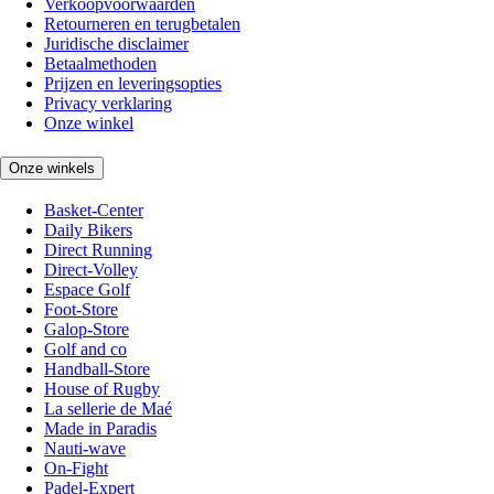
Verkoopvoorwaarden
Retourneren en terugbetalen
Juridische disclaimer
Betaalmethoden
Prijzen en leveringsopties
Privacy verklaring
Onze winkel
Onze winkels
Basket-Center
Daily Bikers
Direct Running
Direct-Volley
Espace Golf
Foot-Store
Galop-Store
Golf and co
Handball-Store
House of Rugby
La sellerie de Maé
Made in Paradis
Nauti-wave
On-Fight
Padel-Expert