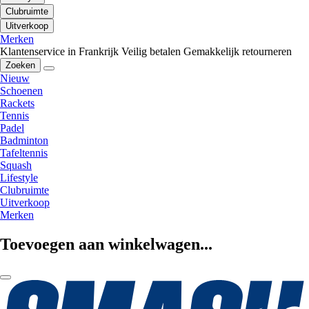
Clubruimte
Uitverkoop
Merken
Klantenservice in Frankrijk
Veilig betalen
Gemakkelijk retourneren
Zoeken
Nieuw
Schoenen
Rackets
Tennis
Padel
Badminton
Tafeltennis
Squash
Lifestyle
Clubruimte
Uitverkoop
Merken
Toevoegen aan winkelwagen...