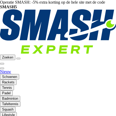
Operatie SMASH: -5% extra korting op de hele site met de code
SMASH5
Zoeken
Nieuw
Schoenen
Rackets
Tennis
Padel
Badminton
Tafeltennis
Squash
Lifestyle