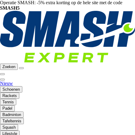
Operatie SMASH: -5% extra korting op de hele site met de code
SMASH5
Zoeken
Nieuw
Schoenen
Rackets
Tennis
Padel
Badminton
Tafeltennis
Squash
Lifestyle