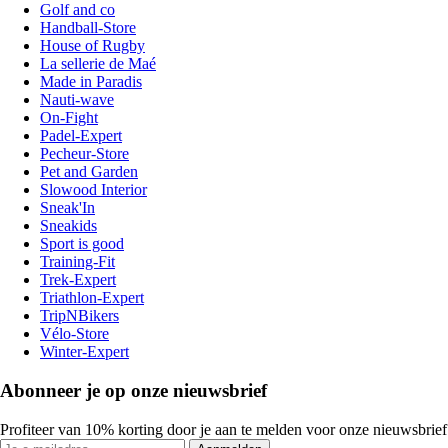
Golf and co
Handball-Store
House of Rugby
La sellerie de Maé
Made in Paradis
Nauti-wave
On-Fight
Padel-Expert
Pecheur-Store
Pet and Garden
Slowood Interior
Sneak'In
Sneakids
Sport is good
Training-Fit
Trek-Expert
Triathlon-Expert
TripNBikers
Vélo-Store
Winter-Expert
Abonneer je op onze nieuwsbrief
Profiteer van 10% korting door je aan te melden voor onze nieuwsbrief