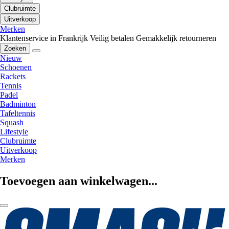
Clubruimte
Uitverkoop
Merken
Klantenservice in Frankrijk
Veilig betalen
Gemakkelijk retourneren
Zoeken
Nieuw
Schoenen
Rackets
Tennis
Padel
Badminton
Tafeltennis
Squash
Lifestyle
Clubruimte
Uitverkoop
Merken
Toevoegen aan winkelwagen...