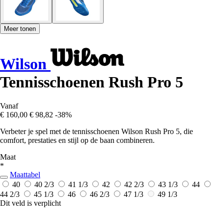
Meer tonen
Wilson
Tennisschoenen Rush Pro 5
Vanaf
€ 160,00
€ 98,82
-38%
Verbeter je spel met de tennisschoenen Wilson Rush Pro 5, die
comfort, prestaties en stijl op de baan combineren.
Maat
*
Maattabel
40
40 2/3
41 1/3
42
42 2/3
43 1/3
44
44 2/3
45 1/3
46
46 2/3
47 1/3
49 1/3
Dit veld is verplicht