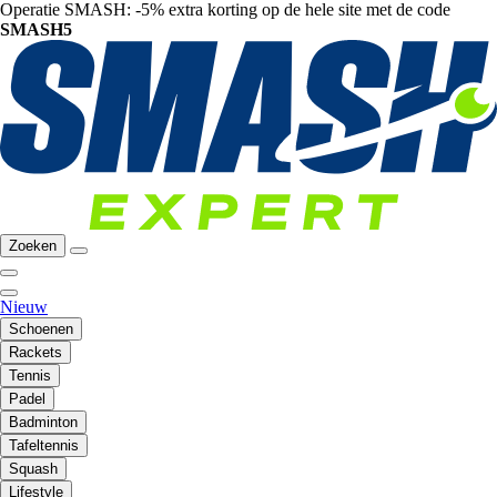
Operatie SMASH: -5% extra korting op de hele site met de code
SMASH5
Zoeken
Nieuw
Schoenen
Rackets
Tennis
Padel
Badminton
Tafeltennis
Squash
Lifestyle