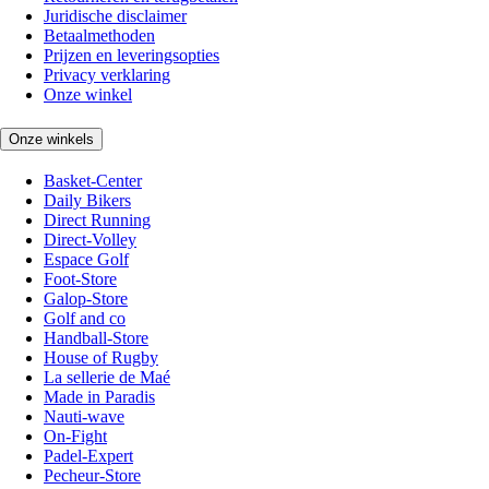
Juridische disclaimer
Betaalmethoden
Prijzen en leveringsopties
Privacy verklaring
Onze winkel
Onze winkels
Basket-Center
Daily Bikers
Direct Running
Direct-Volley
Espace Golf
Foot-Store
Galop-Store
Golf and co
Handball-Store
House of Rugby
La sellerie de Maé
Made in Paradis
Nauti-wave
On-Fight
Padel-Expert
Pecheur-Store