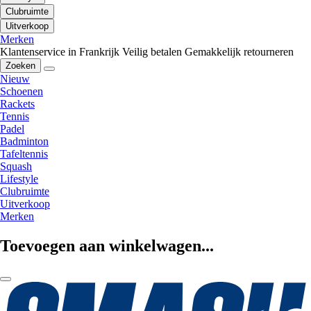
Clubruimte
Uitverkoop
Merken
Klantenservice in Frankrijk
Veilig betalen
Gemakkelijk retourneren
Zoeken
Nieuw
Schoenen
Rackets
Tennis
Padel
Badminton
Tafeltennis
Squash
Lifestyle
Clubruimte
Uitverkoop
Merken
Toevoegen aan winkelwagen...