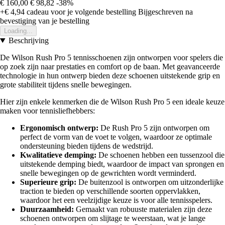
€ 160,00
€ 98,82
-38%
+€ 4,94
cadeau voor je volgende bestelling
Bijgeschreven na
bevestiging van je bestelling
Loading...
Beschrijving
De Wilson Rush Pro 5 tennisschoenen zijn ontworpen voor spelers die
op zoek zijn naar prestaties en comfort op de baan. Met geavanceerde
technologie in hun ontwerp bieden deze schoenen uitstekende grip en
grote stabiliteit tijdens snelle bewegingen.
Hier zijn enkele kenmerken die de Wilson Rush Pro 5 een ideale keuze
maken voor tennisliefhebbers:
Ergonomisch ontwerp:
De Rush Pro 5 zijn ontworpen om
perfect de vorm van de voet te volgen, waardoor ze optimale
ondersteuning bieden tijdens de wedstrijd.
Kwalitatieve demping:
De schoenen hebben een tussenzool die
uitstekende demping biedt, waardoor de impact van sprongen en
snelle bewegingen op de gewrichten wordt verminderd.
Superieure grip:
De buitenzool is ontworpen om uitzonderlijke
traction te bieden op verschillende soorten oppervlakken,
waardoor het een veelzijdige keuze is voor alle tennisspelers.
Duurzaamheid:
Gemaakt van robuuste materialen zijn deze
schoenen ontworpen om slijtage te weerstaan, wat je lange