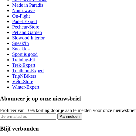
Made in Paradis
Nauti-wave
On-Fight
Padel-Expert
Pecheur-Store
Pet and Garden
Slowood Interior
Sneak'In
Sneakids
Sport is good
Training-Fit
Trek-Expert
Triathlon-Expert
TripNBikers
Vélo-Store
Winter-Expert
Abonneer je op onze nieuwsbrief
Profiteer van 10% korting door je aan te melden voor onze nieuwsbrief
Aanmelden
Blijf verbonden