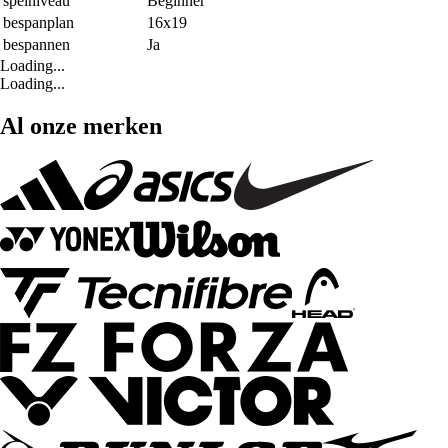
spelniveau
Beginner
bespanplan
16x19
bespannen
Ja
Loading...
Loading...
Al onze merken