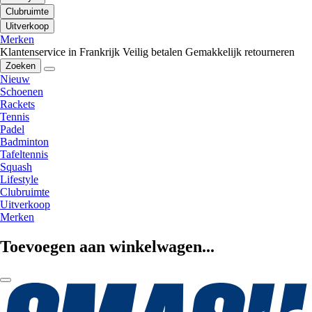
Clubruimte
Uitverkoop
Merken
Klantenservice in Frankrijk
Veilig betalen
Gemakkelijk retourneren
Zoeken
Nieuw
Schoenen
Rackets
Tennis
Padel
Badminton
Tafeltennis
Squash
Lifestyle
Clubruimte
Uitverkoop
Merken
Toevoegen aan winkelwagen...