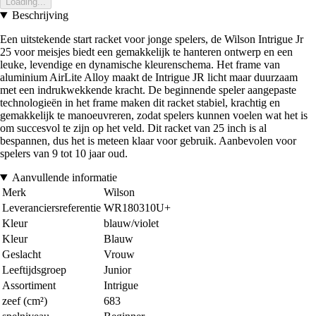
Loading...
Beschrijving
Een uitstekende start racket voor jonge spelers, de Wilson Intrigue Jr
25 voor meisjes biedt een gemakkelijk te hanteren ontwerp en een
leuke, levendige en dynamische kleurenschema. Het frame van
aluminium AirLite Alloy maakt de Intrigue JR licht maar duurzaam
met een indrukwekkende kracht. De beginnende speler aangepaste
technologieën in het frame maken dit racket stabiel, krachtig en
gemakkelijk te manoeuvreren, zodat spelers kunnen voelen wat het is
om succesvol te zijn op het veld. Dit racket van 25 inch is al
bespannen, dus het is meteen klaar voor gebruik. Aanbevolen voor
spelers van 9 tot 10 jaar oud.
Aanvullende informatie
Merk
Wilson
Leveranciersreferentie
WR180310U+
Kleur
blauw/violet
Kleur
Blauw
Geslacht
Vrouw
Leeftijdsgroep
Junior
Assortiment
Intrigue
zeef (cm²)
683