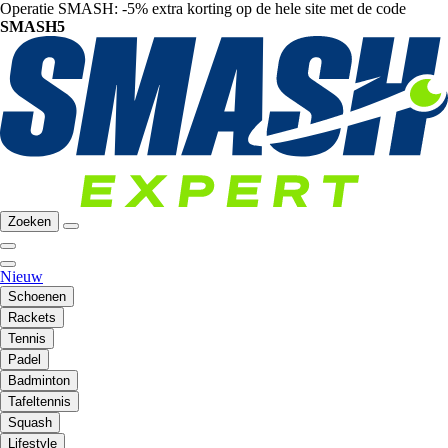
Operatie SMASH: -5% extra korting op de hele site met de code
SMASH5
Zoeken
Nieuw
Schoenen
Rackets
Tennis
Padel
Badminton
Tafeltennis
Squash
Lifestyle