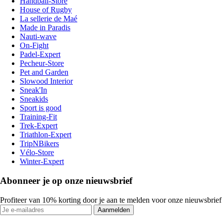
Handball-Store
House of Rugby
La sellerie de Maé
Made in Paradis
Nauti-wave
On-Fight
Padel-Expert
Pecheur-Store
Pet and Garden
Slowood Interior
Sneak'In
Sneakids
Sport is good
Training-Fit
Trek-Expert
Triathlon-Expert
TripNBikers
Vélo-Store
Winter-Expert
Abonneer je op onze nieuwsbrief
Profiteer van 10% korting door je aan te melden voor onze nieuwsbrief
Aanmelden