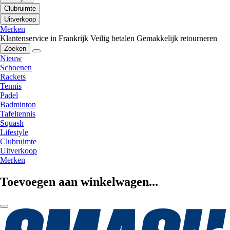
Clubruimte
Uitverkoop
Merken
Klantenservice in Frankrijk
Veilig betalen
Gemakkelijk retourneren
Zoeken
Nieuw
Schoenen
Rackets
Tennis
Padel
Badminton
Tafeltennis
Squash
Lifestyle
Clubruimte
Uitverkoop
Merken
Toevoegen aan winkelwagen...