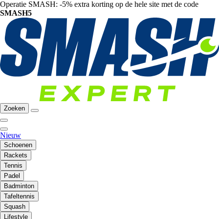
Operatie SMASH: -5% extra korting op de hele site met de code
SMASH5
Zoeken
Nieuw
Schoenen
Rackets
Tennis
Padel
Badminton
Tafeltennis
Squash
Lifestyle