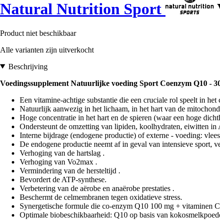
Natural Nutrition Sport
Product niet beschikbaar
Alle varianten zijn uitverkocht
Beschrijving
Voedingssupplement Natuurlijke voeding Sport Coenzym Q10 - 30
Een vitamine-achtige substantie die een cruciale rol speelt in het
Natuurlijk aanwezig in het lichaam, in het hart van de mitochond
Hoge concentratie in het hart en de spieren (waar een hoge dich
Ondersteunt de omzetting van lipiden, koolhydraten, eiwitten in 
Interne bijdrage (endogene productie) of externe - voeding: vlees
De endogene productie neemt af in geval van intensieve sport, ve
Verhoging van de hartslag .
Verhoging van Vo2max .
Vermindering van de hersteltijd .
Bevordert de ATP-synthese.
Verbetering van de aërobe en anaërobe prestaties .
Beschermt de celmembranen tegen oxidatieve stress.
Synergetische formule die co-enzym Q10 100 mg + vitaminen C, B
Optimale biobeschikbaarheid: Q10 op basis van kokosmelkpoede