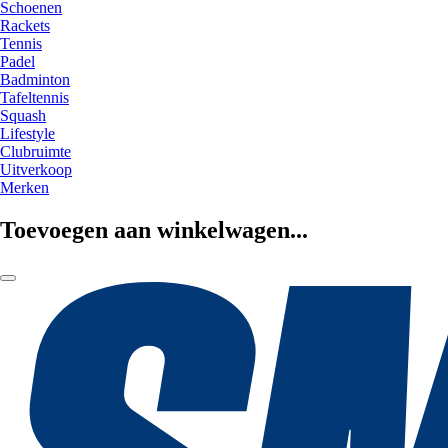
Schoenen
Rackets
Tennis
Padel
Badminton
Tafeltennis
Squash
Lifestyle
Clubruimte
Uitverkoop
Merken
Toevoegen aan winkelwagen...