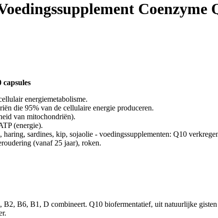
Voedingssupplement Coenzyme 
 capsules
 cellulair energiemetabolisme.
riën die 95% van de cellulaire energie produceren.
theid van mitochondriën).
ATP (energie).
, haring, sardines, kip, sojaolie - voedingssupplementen: Q10 verkregen
roudering (vanaf 25 jaar), roken.
2, B6, B1, D combineert. Q10 biofermentatief, uit natuurlijke gisten 
r.