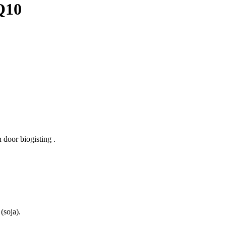
Q10
 door biogisting .
(soja).