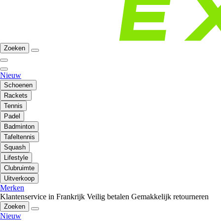
Zoeken
Nieuw
Schoenen
Rackets
Tennis
Padel
Badminton
Tafeltennis
Squash
Lifestyle
Clubruimte
Uitverkoop
Merken
Klantenservice in Frankrijk
Veilig betalen
Gemakkelijk retourneren
Zoeken
Nieuw