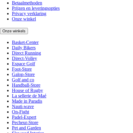
Betaalmethoden
Prijzen en leveringsopties
Privacy verklaring
Onze winkel
Onze winkels
Basket-Center
Daily Bikers
Direct Running
Direct-Volley
Espace Golf
Foot-Store
Galop-Store
Golf and co
Handball-Store
House of Rugby
La sellerie de Maé
Made in Paradis
Nauti-wave
On-Fight
Padel-Expert
Pecheur-Store
Pet and Garden