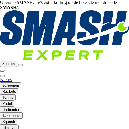
Operatie SMASH: -5% extra korting op de hele site met de code
SMASH5
Zoeken
Nieuw
Schoenen
Rackets
Tennis
Padel
Badminton
Tafeltennis
Squash
Lifestyle