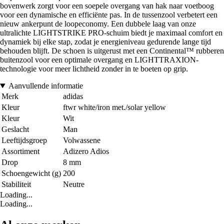
bovenwerk zorgt voor een soepele overgang van hak naar voetboog
voor een dynamische en efficiënte pas. In de tussenzool verbetert een
nieuw ankerpunt de loopeconomy. Een dubbele laag van onze
ultralichte LIGHTSTRIKE PRO-schuim biedt je maximaal comfort en
dynamiek bij elke stap, zodat je energieniveau gedurende lange tijd
behouden blijft. De schoen is uitgerust met een Continental™ rubberen
buitenzool voor een optimale overgang en LIGHTTRAXION-
technologie voor meer lichtheid zonder in te boeten op grip.
Aanvullende informatie
Merk
adidas
Kleur
ftwr white/iron met./solar yellow
Kleur
Wit
Geslacht
Man
Leeftijdsgroep
Volwassene
Assortiment
Adizero Adios
Drop
8 mm
Schoengewicht (g)
200
Stabiliteit
Neutre
Loading...
Loading...