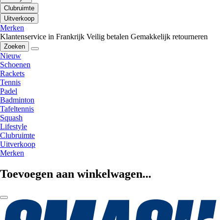
Clubruimte
Uitverkoop
Merken
Klantenservice in Frankrijk
Veilig betalen
Gemakkelijk retourneren
Zoeken
Nieuw
Schoenen
Rackets
Tennis
Padel
Badminton
Tafeltennis
Squash
Lifestyle
Clubruimte
Uitverkoop
Merken
Toevoegen aan winkelwagen...