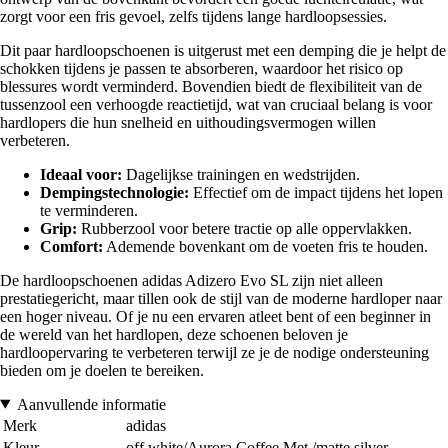
zorgt voor een fris gevoel, zelfs tijdens lange hardloopsessies.
Dit paar hardloopschoenen is uitgerust met een demping die je helpt de
schokken tijdens je passen te absorberen, waardoor het risico op
blessures wordt verminderd. Bovendien biedt de flexibiliteit van de
tussenzool een verhoogde reactietijd, wat van cruciaal belang is voor
hardlopers die hun snelheid en uithoudingsvermogen willen
verbeteren.
Ideaal voor:
Dagelijkse trainingen en wedstrijden.
Dempingstechnologie:
Effectief om de impact tijdens het lopen
te verminderen.
Grip:
Rubberzool voor betere tractie op alle oppervlakken.
Comfort:
Ademende bovenkant om de voeten fris te houden.
De hardloopschoenen adidas Adizero Evo SL zijn niet alleen
prestatiegericht, maar tillen ook de stijl van de moderne hardloper naar
een hoger niveau. Of je nu een ervaren atleet bent of een beginner in
de wereld van het hardlopen, deze schoenen beloven je
hardloopervaring te verbeteren terwijl ze je de nodige ondersteuning
bieden om je doelen te bereiken.
Aanvullende informatie
Merk
adidas
Kleur
off white/Aurora Coffee Met./matte silver