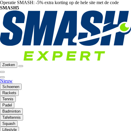
Operatie SMASH: -5% extra korting op de hele site met de code
SMASH5
Zoeken
Nieuw
Schoenen
Rackets
Tennis
Padel
Badminton
Tafeltennis
Squash
Lifestyle