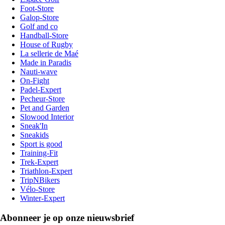
Foot-Store
Galop-Store
Golf and co
Handball-Store
House of Rugby
La sellerie de Maé
Made in Paradis
Nauti-wave
On-Fight
Padel-Expert
Pecheur-Store
Pet and Garden
Slowood Interior
Sneak'In
Sneakids
Sport is good
Training-Fit
Trek-Expert
Triathlon-Expert
TripNBikers
Vélo-Store
Winter-Expert
Abonneer je op onze nieuwsbrief