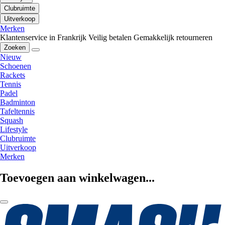
Clubruimte
Uitverkoop
Merken
Klantenservice in Frankrijk
Veilig betalen
Gemakkelijk retourneren
Zoeken
Nieuw
Schoenen
Rackets
Tennis
Padel
Badminton
Tafeltennis
Squash
Lifestyle
Clubruimte
Uitverkoop
Merken
Toevoegen aan winkelwagen...