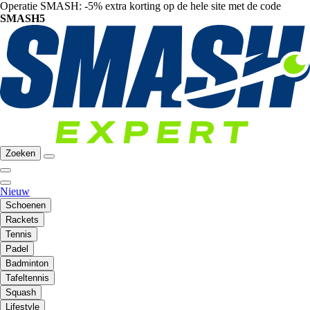
Operatie SMASH: -5% extra korting op de hele site met de code
SMASH5
Zoeken
Nieuw
Schoenen
Rackets
Tennis
Padel
Badminton
Tafeltennis
Squash
Lifestyle