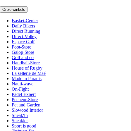
Onze winkels
Basket-Center
Daily Bikers
Direct Running
Direct-Volley
Espace Golf
Foot-Store
Galop-Store
Golf and co
Handball-Store
House of Rugby
La sellerie de Maé
Made in Paradis
Nauti-wave
On-Fight
Padel-Expert
Pecheur-Store
Pet and Garden
Slowood Interior
Sneak'In
Sneakids
Sport is good