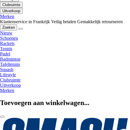
Clubruimte
Uitverkoop
Merken
Klantenservice in Frankrijk
Veilig betalen
Gemakkelijk retourneren
Zoeken
Nieuw
Schoenen
Rackets
Tennis
Padel
Badminton
Tafeltennis
Squash
Lifestyle
Clubruimte
Uitverkoop
Merken
Toevoegen aan winkelwagen...