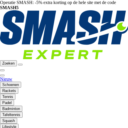
Operatie SMASH: -5% extra korting op de hele site met de code
SMASH5
Zoeken
Nieuw
Schoenen
Rackets
Tennis
Padel
Badminton
Tafeltennis
Squash
Lifestyle