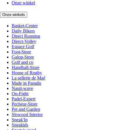
Onze winkel
Onze winkels
Basket-Center
Daily Bikers
Direct Running
Direct-Volley
Espace Golf
Foot-Store
Galop-Store
Golf and co
Handball-Store
House of Rugby
La sellerie de Maé
Made in Paradis
Nauti-wave
On-Fight
Padel-Expert
Pecheur-Store
Pet and Garden
Slowood Interior
Sneak'In
Sneakids