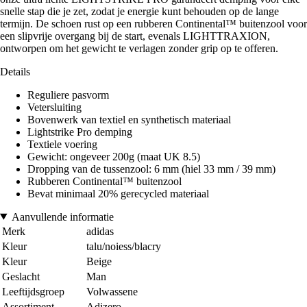
snelle stap die je zet, zodat je energie kunt behouden op de lange
termijn. De schoen rust op een rubberen Continental™ buitenzool voor
een slipvrije overgang bij de start, evenals LIGHTTRAXION,
ontworpen om het gewicht te verlagen zonder grip op te offeren.
Details
Reguliere pasvorm
Vetersluiting
Bovenwerk van textiel en synthetisch materiaal
Lightstrike Pro demping
Textiele voering
Gewicht: ongeveer 200g (maat UK 8.5)
Dropping van de tussenzool: 6 mm (hiel 33 mm / 39 mm)
Rubberen Continental™ buitenzool
Bevat minimaal 20% gerecycled materiaal
Aanvullende informatie
Merk
adidas
Kleur
talu/noiess/blacry
Kleur
Beige
Geslacht
Man
Leeftijdsgroep
Volwassene
Assortiment
Adizero