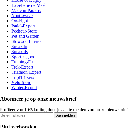
House of Rugby
La sellerie de Maé
Made in Paradis
Nauti-wave
On-Fight
Padel-Expert
Pecheur-Store
Pet and Garden
Slowood Interior
Sneak'In
Sneakids
Sport is good
Training-Fit
Trek-Expert
Triathlon-Expert
TripNBikers
Vélo-Store
Winter-Expert
Abonneer je op onze nieuwsbrief
Profiteer van 10% korting door je aan te melden voor onze nieuwsbrief
Aanmelden
Blijf verbonden