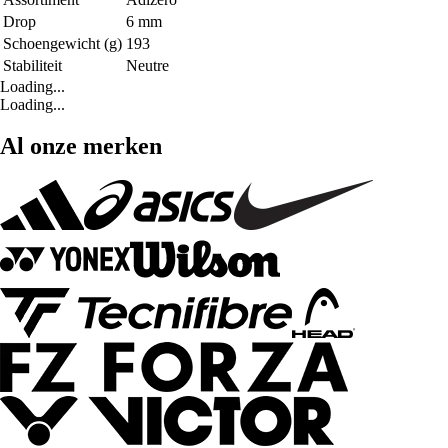
Drop
6 mm
Schoengewicht (g)
193
Stabiliteit
Neutre
Loading...
Loading...
Al onze merken