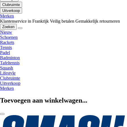
Clubruimte
Uitverkoop
Merken
Klantenservice in Frankrijk
Veilig betalen
Gemakkelijk retourneren
Zoeken
Nieuw
Schoenen
Rackets
Tennis
Padel
Badminton
Tafeltennis
Squash
Lifestyle
Clubruimte
Uitverkoop
Merken
Toevoegen aan winkelwagen...