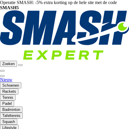
Operatie SMASH: -5% extra korting op de hele site met de code
SMASH5
Zoeken
Nieuw
Schoenen
Rackets
Tennis
Padel
Badminton
Tafeltennis
Squash
Lifestyle