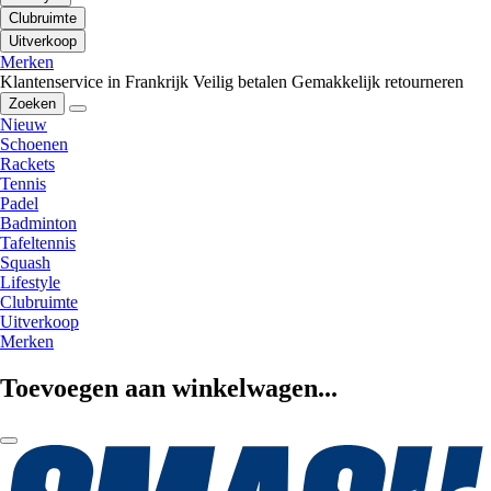
Clubruimte
Uitverkoop
Merken
Klantenservice in Frankrijk
Veilig betalen
Gemakkelijk retourneren
Zoeken
Nieuw
Schoenen
Rackets
Tennis
Padel
Badminton
Tafeltennis
Squash
Lifestyle
Clubruimte
Uitverkoop
Merken
Toevoegen aan winkelwagen...