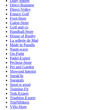
Daily Bikers
Direct Running
Direct-Volley
Espace Golf
Foot-Store
Galop-Store
Golf and co
Handball-Store
House of Rugby
La sellerie de Maé
Made in Paradis
Nauti-wave
On-Fight
Padel-Expert
Pecheur-Store
Pet and Garden
Slowood Interior
Sneak'In
Sneakids
Sport is good
Training-Fit
Trek-Expert
Triathlon-Expert
TripNBikers
Vélo-Store