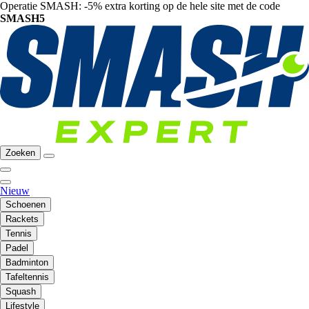
Operatie SMASH: -5% extra korting op de hele site met de code
SMASH5
Zoeken
Nieuw
Schoenen
Rackets
Tennis
Padel
Badminton
Tafeltennis
Squash
Lifestyle