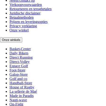
Neem contact op
Verkoopvoorwaarden
Retourneren en terugbetalen
Juridische disclaimer
Betaalmethoden
Prijzen en leveringsopties
Privacy verklaring
Onze winkel
Onze winkels
Basket-Center
Daily Bikers
Direct Running
Direct-Volley
Espace Golf
Foot-Store
Galop-Store
Golf and co
Handball-Store
House of Rugby
La sellerie de Maé
Made in Paradis
Nauti-wave
On-Fight