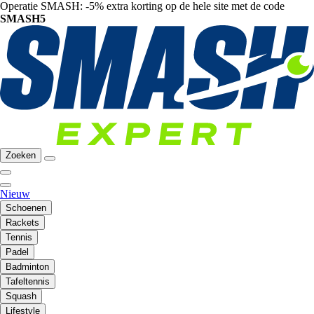
Operatie SMASH: -5% extra korting op de hele site met de code
SMASH5
Zoeken
Nieuw
Schoenen
Rackets
Tennis
Padel
Badminton
Tafeltennis
Squash
Lifestyle