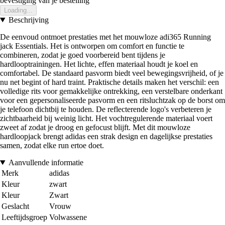
bevestiging van je bestelling
Loading...
Beschrijving
De eenvoud ontmoet prestaties met het mouwloze adi365 Running
jack Essentials. Het is ontworpen om comfort en functie te
combineren, zodat je goed voorbereid bent tijdens je
hardlooptrainingen. Het lichte, effen materiaal houdt je koel en
comfortabel. De standaard pasvorm biedt veel bewegingsvrijheid, of je
nu net begint of hard traint. Praktische details maken het verschil: een
volledige rits voor gemakkelijke ontrekking, een verstelbare onderkant
voor een gepersonaliseerde pasvorm en een ritsluchtzak op de borst om
je telefoon dichtbij te houden. De reflecterende logo's verbeteren je
zichtbaarheid bij weinig licht. Het vochtregulerende materiaal voert
zweet af zodat je droog en gefocust blijft. Met dit mouwloze
hardloopjack brengt adidas een strak design en dagelijkse prestaties
samen, zodat elke run ertoe doet.
Aanvullende informatie
Merk
adidas
Kleur
zwart
Kleur
Zwart
Geslacht
Vrouw
Leeftijdsgroep
Volwassene