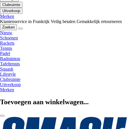
Clubruimte
Uitverkoop
Merken
Klantenservice in Frankrijk
Veilig betalen
Gemakkelijk retourneren
Zoeken
Nieuw
Schoenen
Rackets
Tennis
Padel
Badminton
Tafeltennis
Squash
Lifestyle
Clubruimte
Uitverkoop
Merken
Toevoegen aan winkelwagen...