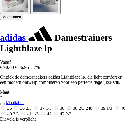
Meer tonen
adidas
Damestrainers
Lightblaze lp
Vanaf
€ 90,00
€ 56,96
-37%
Ontdek de damessneakers adidas Lightblaze lp, die licht comfort en
een modern ontwerp combineren voor een perfecte dagelijkse stijl.
Maat
*
Maattabel
36
36 2/3
37 1/3
38
38 2/3
24u
39 1/3
40
40 2/3
41 1/3
42
42 2/3
Dit veld is verplicht