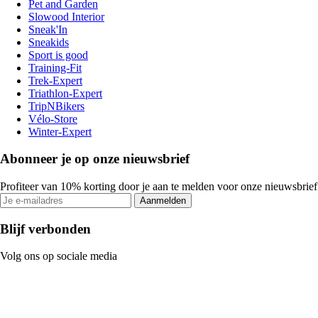
Pet and Garden
Slowood Interior
Sneak'In
Sneakids
Sport is good
Training-Fit
Trek-Expert
Triathlon-Expert
TripNBikers
Vélo-Store
Winter-Expert
Abonneer je op onze nieuwsbrief
Profiteer van 10% korting door je aan te melden voor onze nieuwsbrief
Aanmelden
Blijf verbonden
Volg ons op sociale media