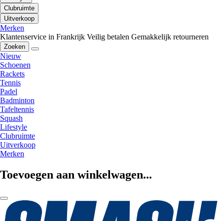
Clubruimte
Uitverkoop
Merken
Klantenservice in Frankrijk
Veilig betalen
Gemakkelijk retourneren
Zoeken
Nieuw
Schoenen
Rackets
Tennis
Padel
Badminton
Tafeltennis
Squash
Lifestyle
Clubruimte
Uitverkoop
Merken
Toevoegen aan winkelwagen...