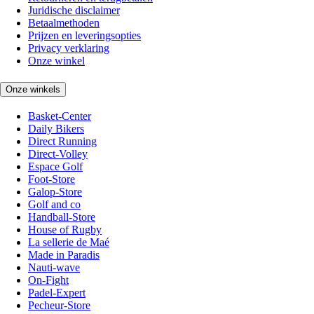
Juridische disclaimer
Betaalmethoden
Prijzen en leveringsopties
Privacy verklaring
Onze winkel
Onze winkels
Basket-Center
Daily Bikers
Direct Running
Direct-Volley
Espace Golf
Foot-Store
Galop-Store
Golf and co
Handball-Store
House of Rugby
La sellerie de Maé
Made in Paradis
Nauti-wave
On-Fight
Padel-Expert
Pecheur-Store