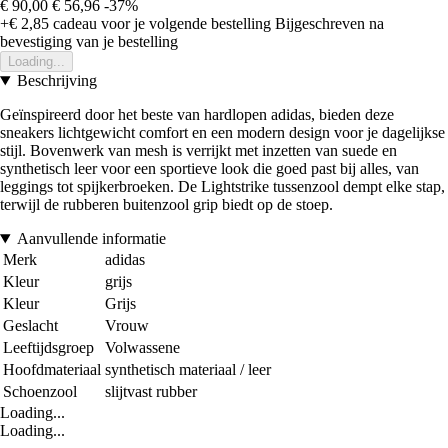
€ 90,00
€ 56,96
-37%
+€ 2,85
cadeau voor je volgende bestelling
Bijgeschreven na
bevestiging van je bestelling
Loading...
Beschrijving
Geïnspireerd door het beste van hardlopen adidas, bieden deze
sneakers lichtgewicht comfort en een modern design voor je dagelijkse
stijl. Bovenwerk van mesh is verrijkt met inzetten van suede en
synthetisch leer voor een sportieve look die goed past bij alles, van
leggings tot spijkerbroeken. De Lightstrike tussenzool dempt elke stap,
terwijl de rubberen buitenzool grip biedt op de stoep.
Aanvullende informatie
Merk
adidas
Kleur
grijs
Kleur
Grijs
Geslacht
Vrouw
Leeftijdsgroep
Volwassene
Hoofdmateriaal
synthetisch materiaal / leer
Schoenzool
slijtvast rubber
Loading...
Loading...