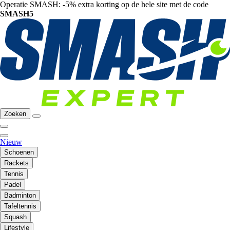
Operatie SMASH: -5% extra korting op de hele site met de code
SMASH5
Zoeken
Nieuw
Schoenen
Rackets
Tennis
Padel
Badminton
Tafeltennis
Squash
Lifestyle