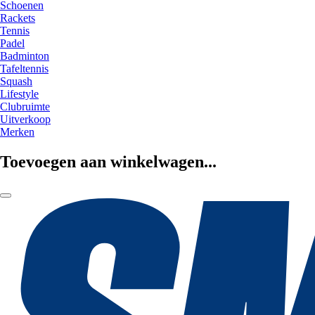
Schoenen
Rackets
Tennis
Padel
Badminton
Tafeltennis
Squash
Lifestyle
Clubruimte
Uitverkoop
Merken
Toevoegen aan winkelwagen...