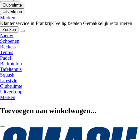
Clubruimte
Uitverkoop
Merken
Klantenservice in Frankrijk
Veilig betalen
Gemakkelijk retourneren
Zoeken
Nieuw
Schoenen
Rackets
Tennis
Padel
Badminton
Tafeltennis
Squash
Lifestyle
Clubruimte
Uitverkoop
Merken
Toevoegen aan winkelwagen...