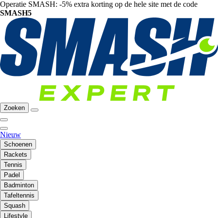
Operatie SMASH: -5% extra korting op de hele site met de code
SMASH5
Zoeken
Nieuw
Schoenen
Rackets
Tennis
Padel
Badminton
Tafeltennis
Squash
Lifestyle