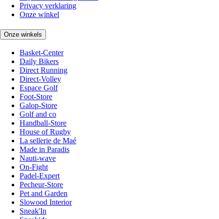
Privacy verklaring
Onze winkel
Onze winkels
Basket-Center
Daily Bikers
Direct Running
Direct-Volley
Espace Golf
Foot-Store
Galop-Store
Golf and co
Handball-Store
House of Rugby
La sellerie de Maé
Made in Paradis
Nauti-wave
On-Fight
Padel-Expert
Pecheur-Store
Pet and Garden
Slowood Interior
Sneak'In