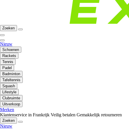
Zoeken
Nieuw
Schoenen
Rackets
Tennis
Padel
Badminton
Tafeltennis
Squash
Lifestyle
Clubruimte
Uitverkoop
Merken
Klantenservice in Frankrijk
Veilig betalen
Gemakkelijk retourneren
Zoeken
Nieuw