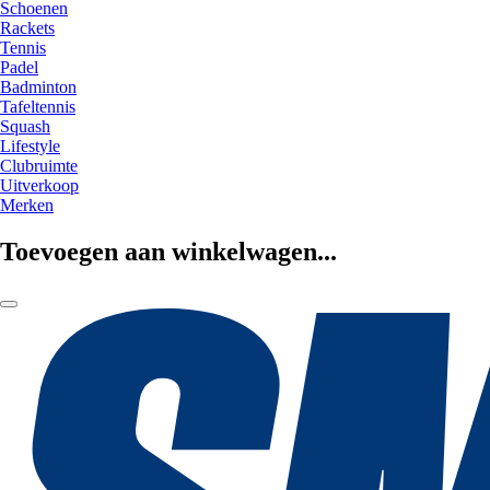
Schoenen
Rackets
Tennis
Padel
Badminton
Tafeltennis
Squash
Lifestyle
Clubruimte
Uitverkoop
Merken
Toevoegen aan winkelwagen...