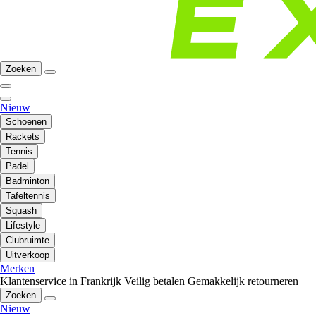
Zoeken
Nieuw
Schoenen
Rackets
Tennis
Padel
Badminton
Tafeltennis
Squash
Lifestyle
Clubruimte
Uitverkoop
Merken
Klantenservice in Frankrijk
Veilig betalen
Gemakkelijk retourneren
Zoeken
Nieuw