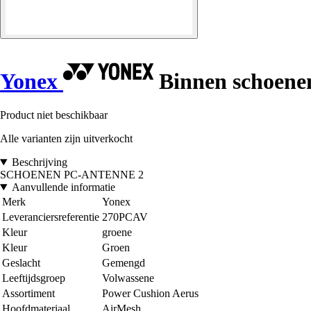
Yonex
Binnen schoenen
Product niet beschikbaar
Alle varianten zijn uitverkocht
Beschrijving
SCHOENEN PC-ANTENNE 2
Aanvullende informatie
Merk
Yonex
Leveranciersreferentie
270PCAV
Kleur
groene
Kleur
Groen
Geslacht
Gemengd
Leeftijdsgroep
Volwassene
Assortiment
Power Cushion Aerus
Hoofdmateriaal
AirMesh