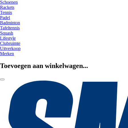
Schoenen
Rackets
Tennis
Padel
Badminton
Tafeltennis
Squash
Lifestyle
Clubruimte
Uitverkoop
Merken
Toevoegen aan winkelwagen...