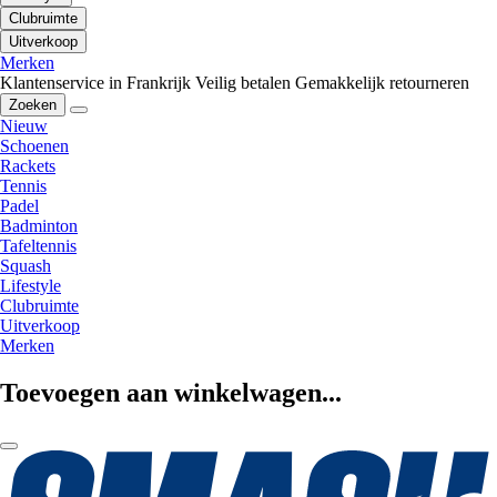
Clubruimte
Uitverkoop
Merken
Klantenservice in Frankrijk
Veilig betalen
Gemakkelijk retourneren
Zoeken
Nieuw
Schoenen
Rackets
Tennis
Padel
Badminton
Tafeltennis
Squash
Lifestyle
Clubruimte
Uitverkoop
Merken
Toevoegen aan winkelwagen...