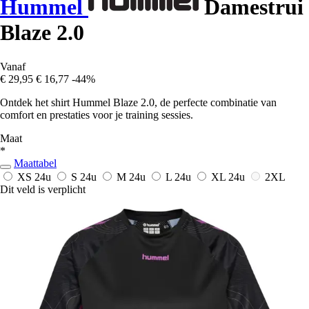
Hummel
Damestrui
Blaze 2.0
Vanaf
€ 29,95
€ 16,77
-44%
Ontdek het shirt Hummel Blaze 2.0, de perfecte combinatie van
comfort en prestaties voor je training sessies.
Maat
*
Maattabel
XS
24u
S
24u
M
24u
L
24u
XL
24u
2XL
Dit veld is verplicht