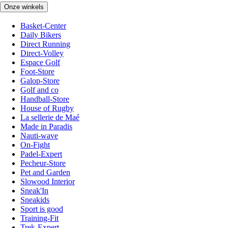
Onze winkels
Basket-Center
Daily Bikers
Direct Running
Direct-Volley
Espace Golf
Foot-Store
Galop-Store
Golf and co
Handball-Store
House of Rugby
La sellerie de Maé
Made in Paradis
Nauti-wave
On-Fight
Padel-Expert
Pecheur-Store
Pet and Garden
Slowood Interior
Sneak'In
Sneakids
Sport is good
Training-Fit
Trek-Expert