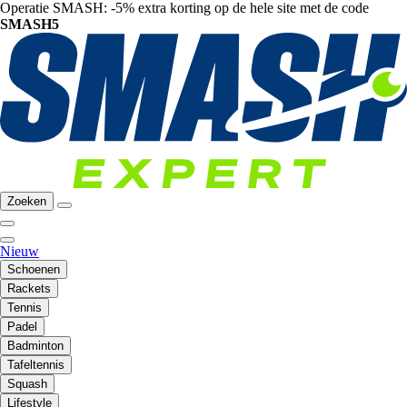
Operatie SMASH: -5% extra korting op de hele site met de code
SMASH5
Zoeken
Nieuw
Schoenen
Rackets
Tennis
Padel
Badminton
Tafeltennis
Squash
Lifestyle