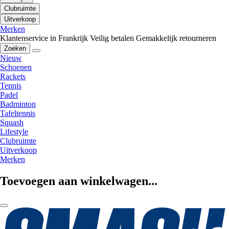
Clubruimte
Uitverkoop
Merken
Klantenservice in Frankrijk
Veilig betalen
Gemakkelijk retourneren
Zoeken
Nieuw
Schoenen
Rackets
Tennis
Padel
Badminton
Tafeltennis
Squash
Lifestyle
Clubruimte
Uitverkoop
Merken
Toevoegen aan winkelwagen...