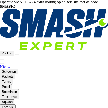
Operatie SMASH: -5% extra korting op de hele site met de code
SMASH5
Zoeken
Nieuw
Schoenen
Rackets
Tennis
Padel
Badminton
Tafeltennis
Squash
Lifestyle