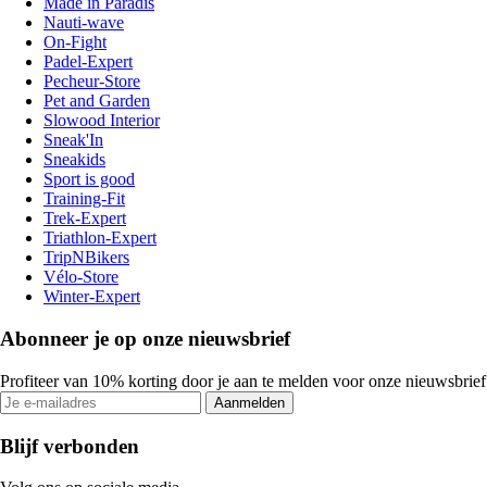
Made in Paradis
Nauti-wave
On-Fight
Padel-Expert
Pecheur-Store
Pet and Garden
Slowood Interior
Sneak'In
Sneakids
Sport is good
Training-Fit
Trek-Expert
Triathlon-Expert
TripNBikers
Vélo-Store
Winter-Expert
Abonneer je op onze nieuwsbrief
Profiteer van 10% korting door je aan te melden voor onze nieuwsbrief
Aanmelden
Blijf verbonden