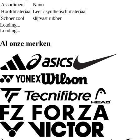
Assortiment
Nano
Hoofdmateriaal
Leer / synthetisch materiaal
Schoenzool
slijtvast rubber
Loading...
Loading...
Al onze merken