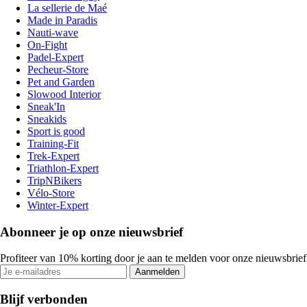
La sellerie de Maé
Made in Paradis
Nauti-wave
On-Fight
Padel-Expert
Pecheur-Store
Pet and Garden
Slowood Interior
Sneak'In
Sneakids
Sport is good
Training-Fit
Trek-Expert
Triathlon-Expert
TripNBikers
Vélo-Store
Winter-Expert
Abonneer je op onze nieuwsbrief
Profiteer van 10% korting door je aan te melden voor onze nieuwsbrief
Aanmelden
Blijf verbonden