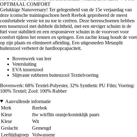
OPTIMAAL COMFORT
Gelukkige Nanoversary! Ter gelegenheid van de 15e verjaardag van
deze iconische trainingsschoen heeft Reebok geprobeerd de meest
comfortabele versie tot nu toe te creëren. Deze herenschoenen hebben
een tussenzool met dubbele dichtheid, met een steviger schuim in de
hiel voor stabiliteit en een responsiever schuim in de voorvoet voor
comfort tijdens het rennen en springen. Een zachte kraag houdt de voet
op zijn plaats en elimineert afleiding. Een uitgesneden Metasplit
buitenzool verbetert de hardloopcapaciteit.
Bovenwerk van leer
Vetersluiting
EVA tussenzool
Slijtvaste rubberen buitenzool Textielvoering
Bovenwerk: 68% Textiel-Polyester, 32% Synthetic PU Film; Voering:
100% Textiel; Zool: 100% Rubber
Aanvullende informatie
Merk
Reebok
Kleur
ftw wit/flits oranje/koninklijk paars
Kleur
Wit
Geslacht
Gemengd
Leeftijdsgroep
Volwassene