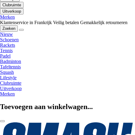
Clubruimte
Uitverkoop
Merken
Klantenservice in Frankrijk
Veilig betalen
Gemakkelijk retourneren
Zoeken
Nieuw
Schoenen
Rackets
Tennis
Padel
Badminton
Tafeltennis
Squash
Lifestyle
Clubruimte
Uitverkoop
Merken
Toevoegen aan winkelwagen...