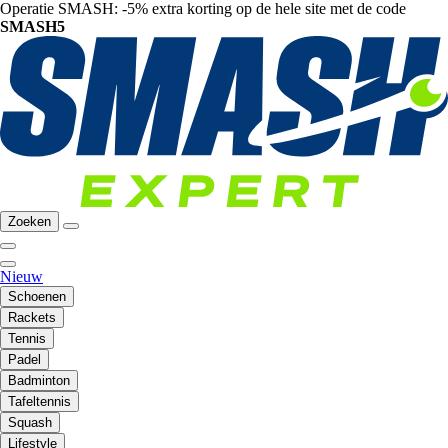
Operatie SMASH: -5% extra korting op de hele site met de code
SMASH5
Zoeken
Nieuw
Schoenen
Rackets
Tennis
Padel
Badminton
Tafeltennis
Squash
Lifestyle