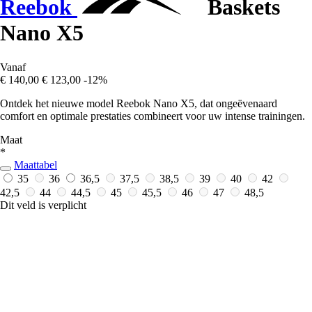
Reebok
Baskets
Nano X5
Vanaf
€ 140,00
€ 123,00
-12%
Ontdek het nieuwe model Reebok Nano X5, dat ongeëvenaard
comfort en optimale prestaties combineert voor uw intense trainingen.
Maat
*
Maattabel
35
36
36,5
37,5
38,5
39
40
42
42,5
44
44,5
45
45,5
46
47
48,5
Dit veld is verplicht